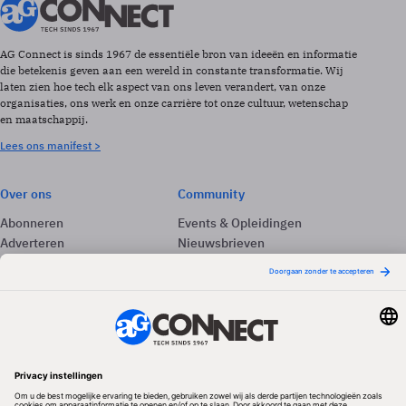
AG Connect is sinds 1967 de essentiële bron van ideeën en informatie
die betekenis geven aan een wereld in constante transformatie. Wij
laten zien hoe tech elk aspect van ons leven verandert, van onze
organisaties, ons werk en onze carrière tot onze cultuur, wetenschap
en maatschappij.
Lees ons manifest >
Over ons
Community
Abonneren
Events & Opleidingen
Adverteren
Nieuwsbrieven
Contact
Vacatures
Colofon
Whitepapers
Onze app
Privacyinstellingen
Volg ons