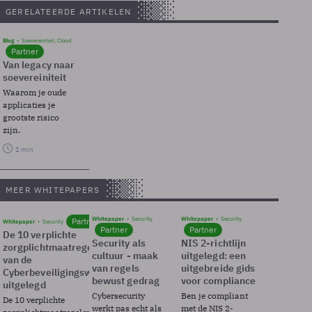
GERELATEERDE ARTIKELEN
Blog
Soevereinteit, Cloud
Partner
Van legacy naar
soevereiniteit
Waarom je oude
applicaties je
grootste risico
zijn.
1 min
MEER WHITEPAPERS
Whitepaper
Security
Whitepaper
Security
Partner
Whitepaper
Security
Partner
Partner
De 10 verplichte
Security als
NIS 2-richtlijn
zorgplichtmaatregelen
cultuur - maak
uitgelegd: een
van de
van regels
uitgebreide gids
Cyberbeveiligingswet
bewust gedrag
voor compliance
uitgelegd
Cybersecurity
Ben je compliant
De 10 verplichte
werkt pas echt als
met de NIS 2-