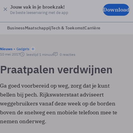
Jouw vak in je broekzak!
Download
De beste leeservaring met de app
Business
Maatschappij
Tech & Toekomst
Carrière
Nieuws
Gadgets
10 mei 2017
leestijd 1 minuut
0 reacties
Praatpalen verdwijnen
Ga goed voorbereid op weg, zorg dat je kunt
bellen bij pech. Rijkswaterstaat adviseert
weggebruikers vanaf deze week op de borden
boven de snelweg een mobiele telefoon mee te
nemen onderweg.