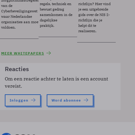
zorgplichtmaatregelen
regels, techniek en
richtlijn? Hier vind
van de
bewust gedrag
je een uitgebreide
Cyberbeveiligingswet
samenkomen in de
gids over de NIS 2-
waar Nederlandse
dagelijkse
richtlijn die je
organisaties aan moeten
praktijk.
helpt dit te
voldoen.
realiseren.
MEER WHITEPAPERS
Reacties
Om een reactie achter te laten is een account
vereist.
Inloggen
Word abonnee