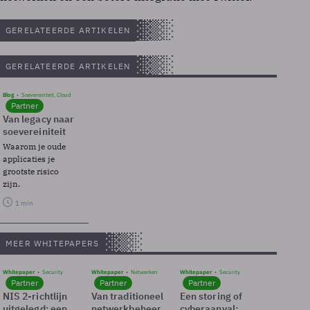
GERELATEERDE ARTIKELEN
GERELATEERDE ARTIKELEN
Blog
Soevereinteit, Cloud
Partner
Van legacy naar
soevereiniteit
Waarom je oude
applicaties je
grootste risico
zijn.
1 min
MEER WHITEPAPERS
Whitepaper
Security
Whitepaper
Netwerken
Whitepaper
Security
Partner
Partner
Partner
NIS 2-richtlijn
Van traditioneel
Een storing of
uitgelegd: een
netwerkbeheer
cyberaanval: