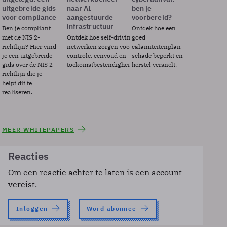
uitgebreide gids
naar AI
ben je
voor compliance
aangestuurde
voorbereid?
infrastructuur
Ben je compliant
Ontdek hoe een
met de NIS 2-
Ontdek hoe self-driving
goed
richtlijn? Hier vind
netwerken zorgen voor
calamiteitenplan
je een uitgebreide
controle, eenvoud en
schade beperkt en
gids over de NIS 2-
toekomstbestendigheid.
herstel versnelt.
richtlijn die je
helpt dit te
realiseren.
MEER WHITEPAPERS
Reacties
Om een reactie achter te laten is een account
vereist.
Inloggen
Word abonnee