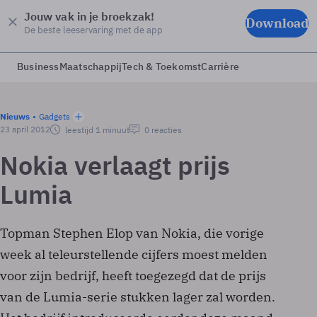
Jouw vak in je broekzak!
Download
De beste leeservaring met de app
Business
Maatschappij
Tech & Toekomst
Carrière
Nieuws
Gadgets
23 april 2012
leestijd 1 minuut
0 reacties
Nokia verlaagt prijs
Lumia
Topman Stephen Elop van Nokia, die vorige
week al teleurstellende cijfers moest melden
voor zijn bedrijf, heeft toegezegd dat de prijs
van de Lumia-serie stukken lager zal worden.