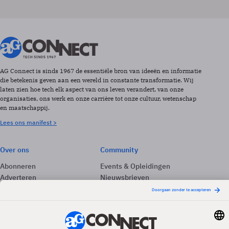
AG Connect is sinds 1967 de essentiële bron van ideeën en informatie
die betekenis geven aan een wereld in constante transformatie. Wij
laten zien hoe tech elk aspect van ons leven verandert, van onze
organisaties, ons werk en onze carrière tot onze cultuur, wetenschap
en maatschappij.
Lees ons manifest >
Over ons
Community
Abonneren
Events & Opleidingen
Adverteren
Nieuwsbrieven
Contact
Vacatures
Colofon
Whitepapers
Onze app
Privacyinstellingen