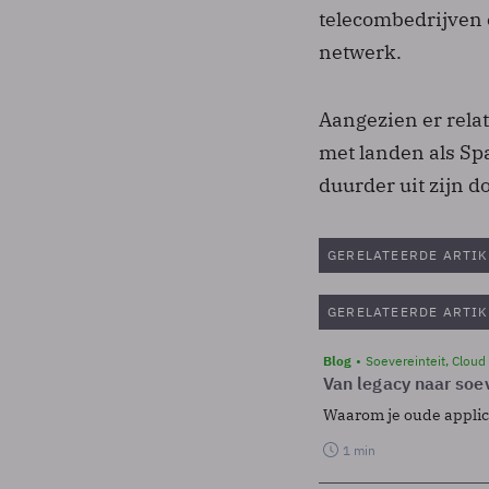
telecombedrijven 
netwerk.
Aangezien er rela
met landen als Spa
duurder uit zijn 
GERELATEERDE ARTIK
GERELATEERDE ARTIK
Blog
Soevereinteit, Cloud
Van legacy naar soev
Waarom je oude applicat
1 min