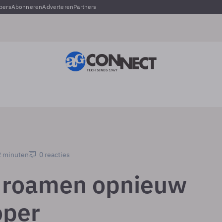
pers
Abonneren
Adverteren
Partners
2 minuten
0 reacties
 roamen opnieuw
oper