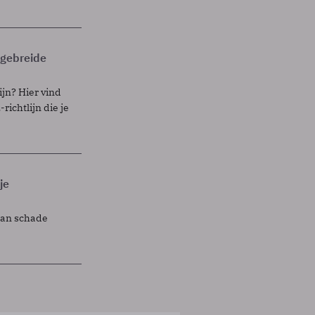
itgebreide
ijn? Hier vind
richtlijn die je
je
lan schade