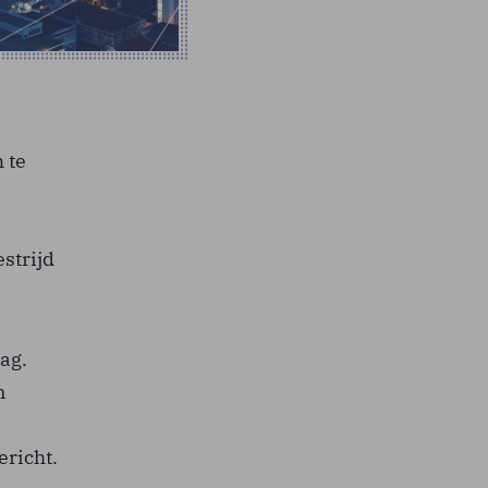
 te
strijd
ag.
n
ericht.