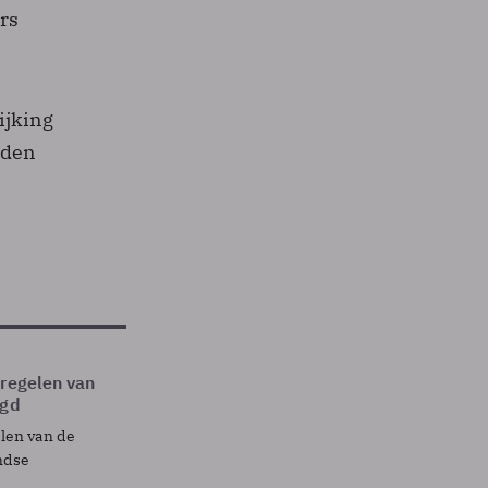
rs
ijking
nden
tregelen van
egd
elen van de
ndse