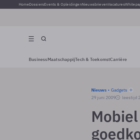
Home
Dossiers
Events & Opleidingen
Nieuwsbrieven
Vacatures
Whitepa
Business
Maatschappij
Tech & Toekomst
Carrière
Nieuws
Gadgets
29 juni 2009
leestijd 
Mobiel
goedk