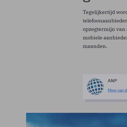
Tegelijkertijd wo
telefoonaanbiede
opzegtermijn van
mobiele aanbieder
maanden.
ANP
Meer van d