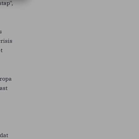
tap'',
s
risis
t
uropa
ast
 dat