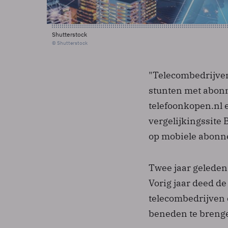
Shutterstock
© Shutterstock
"Telecombedrijve
stunten met abonn
telefoonkopen.nl 
vergelijkingssite 
op mobiele abonnem
Twee jaar geleden
Vorig jaar deed d
telecombedrijven 
beneden te brengen