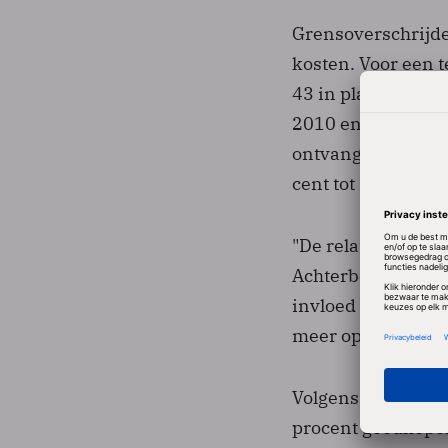
Grensoverschrijde
kosten. Voor een 
43 in plaats van 4
2010 en 2011 word
ontvangen van een
cent tot 11 cent p
"De relatieve verla
Achterberg van o
invloed gaat hebb
meer op de minuu
Volgens vergelijki
procent goedkoper