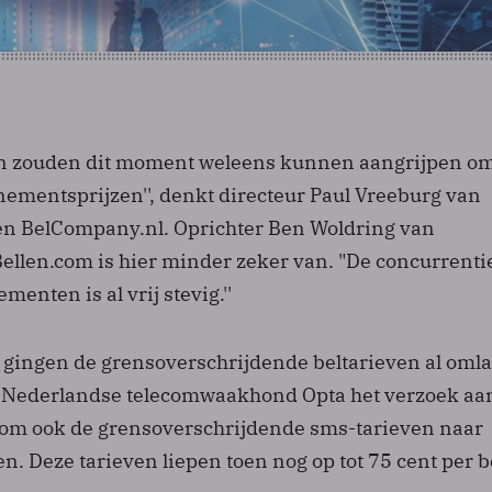
n zouden dit moment weleens kunnen aangrijpen om
ementsprijzen'', denkt directeur Paul Vreeburg van
en BelCompany.nl. Oprichter Ben Woldring van
Bellen.com is hier minder zeker van. "De concurrentie
enten is al vrij stevig.''
 gingen de grensoverschrijdende beltarieven al omla
e Nederlandse telecomwaakhond Opta het verzoek aa
om ook de grensoverschrijdende sms-tarieven naar
. Deze tarieven liepen toen nog op tot 75 cent per b