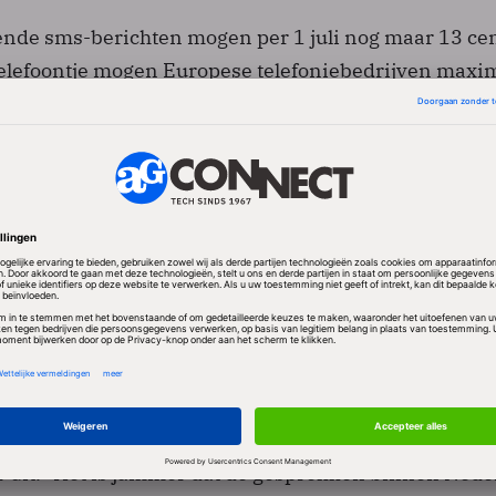
nde sms-berichten mogen per 1 juli nog maar 13 ce
telefoontje mogen Europese telefoniebedrijven maxi
6 cent per minuut (exclusief btw) in rekening brengen
t dit verder omlaaggebracht tot 35 cent. Ook het
 gesprek wordt goedkoper. Over twee jaar moet dit 
er minuut zijn verlaagd.
ging van beltarieven is niet spectaculair'', vindt anal
nderzoeksbureau Telecompaper. Wat volgens hem me
en is een nieuwe regel dat internationale gesprekken
t naar boven mogen worden afgerond.
ngssite Bellen.com zijn bellers hierdoor ongeveer 24
 uit. "Het is jammer dat de gesprekken binnen Nede