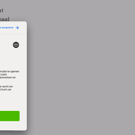
nt
maal
. In
van 22
ist Ed
er
 niet
rland