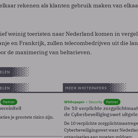
elkaar rekenen als klanten gebruik maken van elkaa
tief weinig toeristen naar Nederland komen in vergel
nje en Frankrijk, zullen telecombedrijven uit die la
door de maximering van beltarieven.
ELEN
ELEN
MEER WHITEPAPERS
Partner
Whitepaper
Security
Partner
ereiniteit
De 10 verplichte zorgplichtmaa
de Cyberbeveiligingswet uitgel
ies je grootste risico zijn.
De 10 verplichte zorgplichtmaatreg
Cyberbeveiligingswet waar Nederla
organisaties aan moeten voldoen.