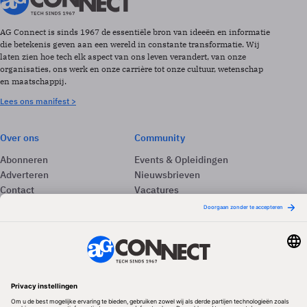
AG Connect is sinds 1967 de essentiële bron van ideeën en informatie
die betekenis geven aan een wereld in constante transformatie. Wij
laten zien hoe tech elk aspect van ons leven verandert, van onze
organisaties, ons werk en onze carrière tot onze cultuur, wetenschap
en maatschappij.
Lees ons manifest >
Over ons
Community
Abonneren
Events & Opleidingen
Adverteren
Nieuwsbrieven
Contact
Vacatures
Colofon
Whitepapers
Onze app
Privacyinstellingen
Volg ons