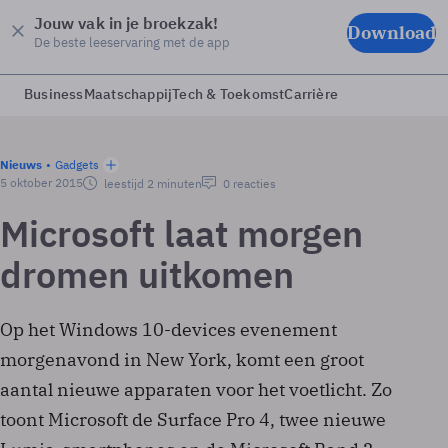
Jouw vak in je broekzak!
Download
De beste leeservaring met de app
Business
Maatschappij
Tech & Toekomst
Carrière
Nieuws
Gadgets
5 oktober 2015
leestijd 2 minuten
0 reacties
Microsoft laat morgen
dromen uitkomen
Op het Windows 10-devices evenement
morgenavond in New York, komt een groot
aantal nieuwe apparaten voor het voetlicht. Zo
toont Microsoft de Surface Pro 4, twee nieuwe