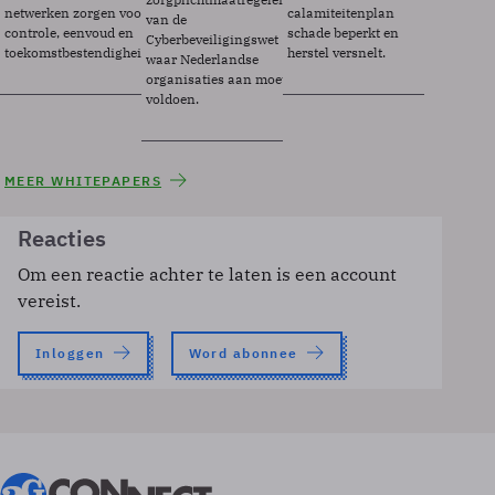
netwerken zorgen voor
calamiteitenplan
van de
controle, eenvoud en
schade beperkt en
Cyberbeveiligingswet
toekomstbestendigheid.
herstel versnelt.
waar Nederlandse
organisaties aan moeten
voldoen.
MEER WHITEPAPERS
Reacties
Om een reactie achter te laten is een account
vereist.
Inloggen
Word abonnee