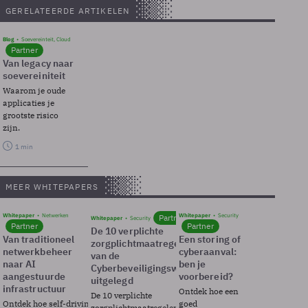
GERELATEERDE ARTIKELEN
Blog
Soevereinteit, Cloud
Partner
Van legacy naar
soevereiniteit
Waarom je oude
applicaties je
grootste risico
zijn.
1 min
MEER WHITEPAPERS
Whitepaper
Netwerken
Whitepaper
Security
Partner
Whitepaper
Security
Partner
Partner
De 10 verplichte
Van traditioneel
Een storing of
zorgplichtmaatregelen
netwerkbeheer
cyberaanval:
van de
naar AI
ben je
Cyberbeveiligingswet
aangestuurde
voorbereid?
uitgelegd
infrastructuur
Ontdek hoe een
De 10 verplichte
Ontdek hoe self-driving
goed
zorgplichtmaatregelen