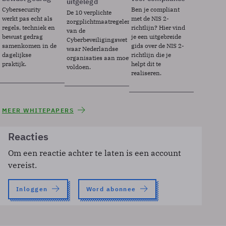
uitgelegd
Cybersecurity
Ben je compliant
De 10 verplichte
werkt pas echt als
met de NIS 2-
zorgplichtmaatregelen
regels, techniek en
richtlijn? Hier vind
van de
bewust gedrag
je een uitgebreide
Cyberbeveiligingswet
samenkomen in de
gids over de NIS 2-
waar Nederlandse
dagelijkse
richtlijn die je
organisaties aan moeten
praktijk.
helpt dit te
voldoen.
realiseren.
MEER WHITEPAPERS
Reacties
Om een reactie achter te laten is een account
vereist.
Inloggen
Word abonnee