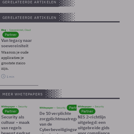
GERELATEERDE ARTIKELEN
GERELATEERDE ARTIKELEN
Blog
Soevereinteit, Cloud
Partner
Van legacy naar
soevereiniteit
Waarom je oude
applicaties je
grootste risico
zijn.
1 min
MEER WHITEPAPERS
Whitepaper
Security
Whitepaper
Security
Partner
Whitepaper
Security
Partner
Partner
De 10 verplichte
Security als
NIS 2-richtlijn
zorgplichtmaatregelen
cultuur - maak
uitgelegd: een
van de
van regels
uitgebreide gids
Cyberbeveiligingswet
bewust gedrag
voor compliance