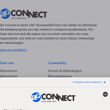
AG Connect is sinds 1967 de essentiële bron van ideeën en informatie
die betekenis geven aan een wereld in constante transformatie. Wij
laten zien hoe tech elk aspect van ons leven verandert, van onze
organisaties, ons werk en onze carrière tot onze cultuur, wetenschap
en maatschappij.
Lees ons manifest >
Over ons
Community
Abonneren
Events & Opleidingen
Adverteren
Nieuwsbrieven
Contact
Vacatures
Colofon
Whitepapers
Onze app
Privacyinstellingen
Volg ons