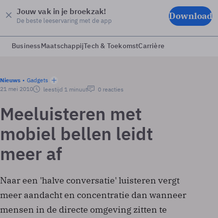
Jouw vak in je broekzak!
Download
De beste leeservaring met de app
Business
Maatschappij
Tech & Toekomst
Carrière
Nieuws
Gadgets
21 mei 2010
leestijd 1 minuut
0 reacties
Meeluisteren met
mobiel bellen leidt
meer af
Naar een 'halve conversatie' luisteren vergt
meer aandacht en concentratie dan wanneer
mensen in de directe omgeving zitten te