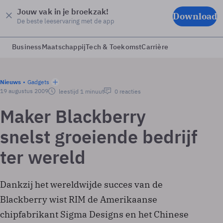
Jouw vak in je broekzak!
Download
De beste leeservaring met de app
Business
Maatschappij
Tech & Toekomst
Carrière
Nieuws
Gadgets
19 augustus 2009
leestijd 1 minuut
0 reacties
Maker Blackberry
snelst groeiende bedrijf
ter wereld
Dankzij het wereldwijde succes van de
Blackberry wist RIM de Amerikaanse
chipfabrikant Sigma Designs en het Chinese