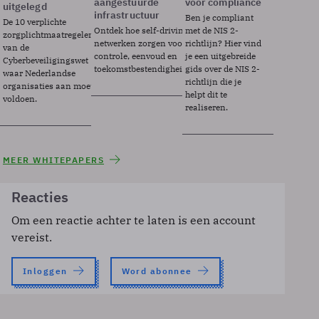
aangestuurde
voor compliance
uitgelegd
infrastructuur
Ben je compliant
De 10 verplichte
Ontdek hoe self-driving
met de NIS 2-
zorgplichtmaatregelen
netwerken zorgen voor
richtlijn? Hier vind
van de
controle, eenvoud en
je een uitgebreide
Cyberbeveiligingswet
toekomstbestendigheid.
gids over de NIS 2-
waar Nederlandse
richtlijn die je
organisaties aan moeten
helpt dit te
voldoen.
realiseren.
MEER WHITEPAPERS
Reacties
Om een reactie achter te laten is een account
vereist.
Inloggen
Word abonnee