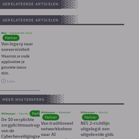
GERELATEERDE ARTIKELEN
GERELATEERDE ARTIKELEN
Blog
Soevereinteit, Cloud
Partner
Van legacy naar
soevereiniteit
Waarom je oude
applicaties je
grootste risico
zijn.
1 min
MEER WHITEPAPERS
Whitepaper
Netwerken
Whitepaper
Security
Partner
Whitepaper
Security
Partner
Partner
De 10 verplichte
Van traditioneel
NIS 2-richtlijn
zorgplichtmaatregelen
netwerkbeheer
uitgelegd: een
van de
naar AI
uitgebreide gids
Cyberbeveiligingswet