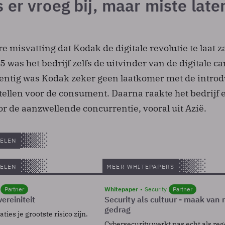
er vroeg bij, maar miste late
re misvatting dat Kodak de digitale revolutie te laat z
was het bedrijf zelfs de uitvinder van de digitale c
gentig was Kodak zeker geen laatkomer met de introd
tellen voor de consument. Daarna raakte het bedrijf 
r de aanzwellende concurrentie, vooral uit Azië.
ELEN
ELEN
MEER WHITEPAPERS
Partner
Whitepaper
Security
Partner
ereiniteit
Security als cultuur - maak van
gedrag
ies je grootste risico zijn.
Cybersecurity werkt pas echt als reg