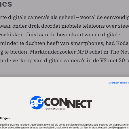
nes
te digitale camera's als geheel – vooral de eenvoudi
zwaar onder druk doordat mobiele telefoons over stee
eschikken. Juist aan de bovenkant van de digitale
minder te duchten heeft van smartphones, had Koda
nig te bieden. Marktonderzoeker NPD schat in The Ne
ar de verkoop van digitale camera's in de VS met 20 
e activiteit op cameragebied van Kodak zelf is de fa
aloge wegwerptoestellen, die uit niet veel meer dan 
en lensje bestaan.
odak uitstel van betaling aan op grond van 'Chapter 