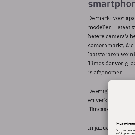
smartpho
De markt voor apar
modellen – staat 
betere camera's b
cameramarkt, die 
laatste jaren wei
Times dat vorig ja
is afgenomen.
De enige resterend
en verkoop van an
filmcassette met e
In januari vroeg K