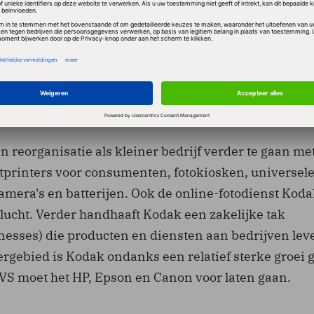
llissementswet. In de VS hoeft dat niet per se voorb
e zijn. Het geeft een bedrijf gelegenheid te reorgani
geslankte vorm door te gaan.
nisatie verder met beperkte
n
 reorganisatie als kleiner bedrijf verder te gaan me
etprinters voor consumenten, fotokiosken, universel
amera's en batterijen. Ook de online-fotodienst Kod
de lucht. Verder handhaaft Kodak een zakelijke tak
esses) die producten en diensten aan bedrijven leve
ergebied is Kodak ondanks een relatief sterke groei 
 VS moet het HP, Epson en Canon voor laten gaan.