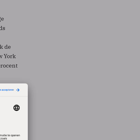
ge
ds
k de
w York
procent
bricage
een
11' van