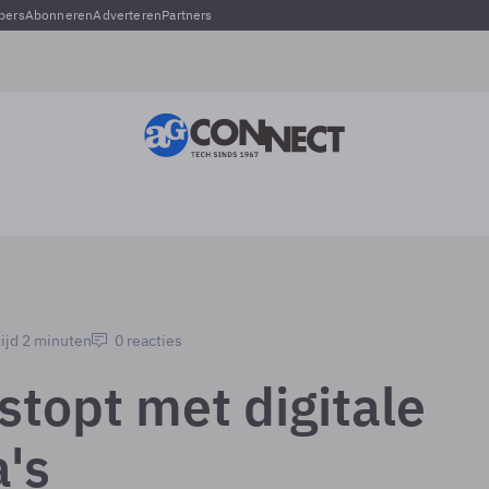
pers
Abonneren
Adverteren
Partners
ijd 2 minuten
0 reacties
stopt met digitale
's