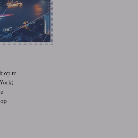
k op te
 York)
de
oop