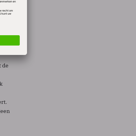
ode
seren
t de
e
ak
rt.
geen