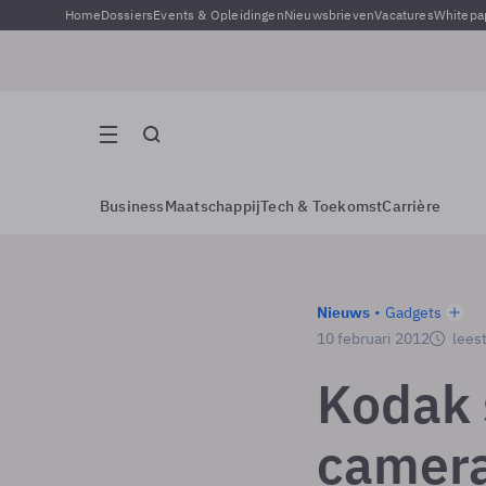
Home
Dossiers
Events & Opleidingen
Nieuwsbrieven
Vacatures
Whitepa
Business
Maatschappij
Tech & Toekomst
Carrière
Nieuws
Gadgets
10 februari 2012
leest
Kodak 
camera