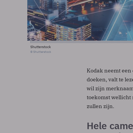
Shutterstock
© Shutterstock
Kodak neemt een e
doeken, valt te le
wil zijn merknaam 
toekomst wellicht 
zullen zijn.
Hele came