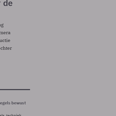
r de
ag
amera
uctie
echter
 regels bewust
els, techniek