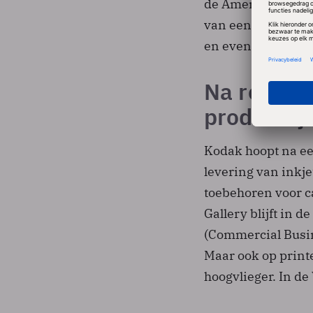
de Amerikaanse fai
van een bankroet t
en eventueel in af
Na reorga
productlij
Kodak hoopt na een
levering van inkj
toebehoren voor c
Gallery blijft in 
(Commercial Busin
Maar ook op print
hoogvlieger. In de