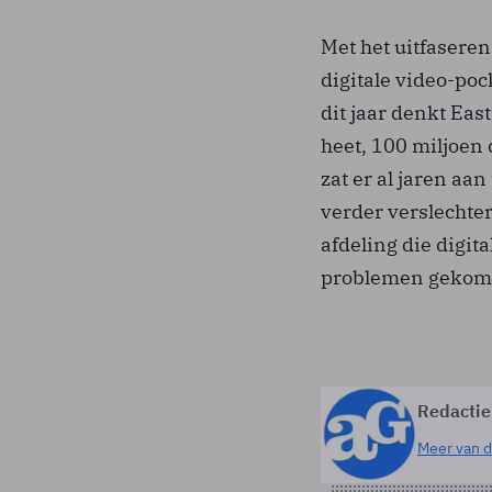
Met het uitfaseren
digitale video-pock
dit jaar denkt Eas
heet, 100 miljoen 
zat er al jaren aa
verder verslechte
afdeling die digita
problemen gekom
Redactie
Meer van d