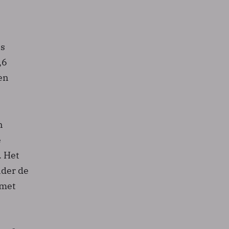
ns
,6
en
n
e
. Het
nder de
 met