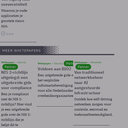
soevereiniteit
Waarom je oude
applicaties je
grootste risico
zijn.
1 min
MEER WHITEPAPERS
Whitepaper
Security
Whitepaper
Netwerken
Partner
Whitepaper
Security
Partner
Partner
Voldoen aan BIO2
NIS 2-richtlijn
Van traditioneel
Een uitgebreide gids over BIO2,
uitgelegd: een
netwerkbeheer
het verplichte
uitgebreide gids
naar AI
informatiebeveiligingsframework
voor compliance
aangestuurde
voor alle Nederlandse
infrastructuur
Ben je compliant
overheidsorganisaties.
met de NIS 2-
Ontdek hoe self-driving
richtlijn? Hier vind
netwerken zorgen voor
je een uitgebreide
controle, eenvoud en
gids over de NIS 2-
toekomstbestendigheid.
richtlijn die je
helpt dit te