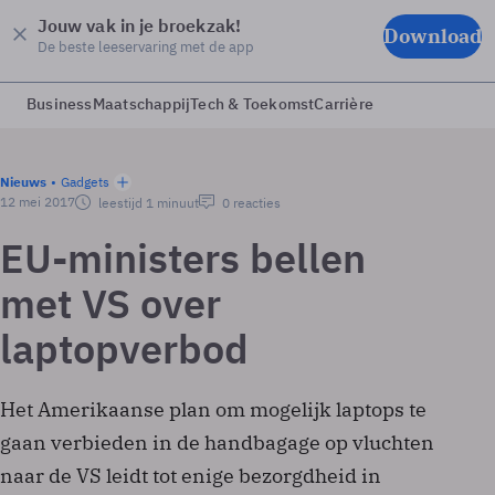
Jouw vak in je broekzak!
Download
De beste leeservaring met de app
Business
Maatschappij
Tech & Toekomst
Carrière
Nieuws
Gadgets
12 mei 2017
leestijd 1 minuut
0 reacties
EU-ministers bellen
met VS over
laptopverbod
Het Amerikaanse plan om mogelijk laptops te
gaan verbieden in de handbagage op vluchten
naar de VS leidt tot enige bezorgdheid in