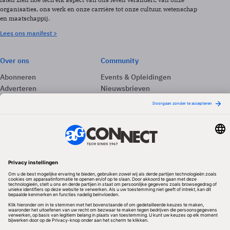
organisaties, ons werk en onze carrière tot onze cultuur, wetenschap
en maatschappij.
Lees ons manifest >
Over ons
Community
Abonneren
Events & Opleidingen
Adverteren
Nieuwsbrieven
Contact
Vacatures
Colofon
Whitepapers
Onze app
Privacyinstellingen
Volg ons
Redactionele partner