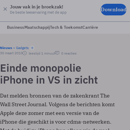
Jouw vak in je broekzak!
Download
De beste leeservaring met de app
Business
Maatschappij
Tech & Toekomst
Carrière
Nieuws
Gadgets
30 maart 2010
leestijd 1 minuut
0 reacties
Einde monopolie
iPhone in VS in zicht
Dat melden bronnen van de zakenkrant The
Wall Street Journal. Volgens de berichten komt
Apple deze zomer met een versie van de
iPhone die geschikt is voor cdma-netwerken.