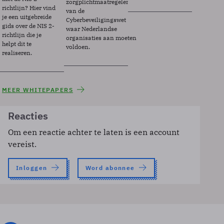
zorgplichtmaatregelen
richtlijn? Hier vind
van de
je een uitgebreide
Cyberbeveiligingswet
gids over de NIS 2-
waar Nederlandse
richtlijn die je
organisaties aan moeten
helpt dit te
voldoen.
realiseren.
MEER WHITEPAPERS
Reacties
Om een reactie achter te laten is een account
vereist.
Inloggen
Word abonnee