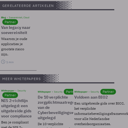
GERELATEERDE ARTIKELEN
Blog
Soevereinteit, Cloud
Partner
Van legacy naar
soevereiniteit
Waarom je oude
applicaties je
grootste risico
zijn.
1 min
MEER WHITEPAPERS
Whitepaper
Security
Partner
Partner
Whitepaper
Security
Whitepaper
Security
Partner
De 10 verplichte
Voldoen aan BIO2
NIS 2-richtlijn
zorgplichtmaatregelen
Een uitgebreide gids over BIO2,
uitgelegd: een
van de
het verplichte
uitgebreide gids
Cyberbeveiligingswet
informatiebeveiligingsframewor
voor compliance
uitgelegd
voor alle Nederlandse
Ben je compliant
De 10 verplichte
overheidsorganisaties.
met de NIS 2-