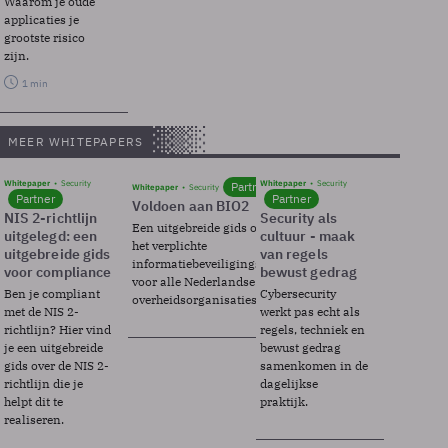
Waarom je oude
applicaties je
grootste risico
zijn.
1 min
MEER WHITEPAPERS
Whitepaper
Security
Whitepaper
Security
Partner
Whitepaper
Security
Partner
Partner
Voldoen aan BIO2
NIS 2-richtlijn
Security als
Een uitgebreide gids over BIO2,
uitgelegd: een
cultuur - maak
het verplichte
uitgebreide gids
van regels
informatiebeveiligingsframework
voor compliance
bewust gedrag
voor alle Nederlandse
Ben je compliant
Cybersecurity
overheidsorganisaties.
met de NIS 2-
werkt pas echt als
richtlijn? Hier vind
regels, techniek en
je een uitgebreide
bewust gedrag
gids over de NIS 2-
samenkomen in de
richtlijn die je
dagelijkse
helpt dit te
praktijk.
realiseren.