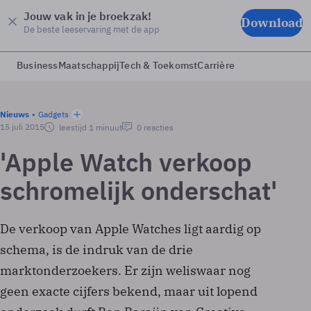
Jouw vak in je broekzak!
Download
De beste leeservaring met de app
Business
Maatschappij
Tech & Toekomst
Carrière
Nieuws
Gadgets
15 juli 2015
leestijd 1 minuut
0 reacties
'Apple Watch verkoop
schromelijk onderschat'
De verkoop van Apple Watches ligt aardig op
schema, is de indruk van de drie
marktonderzoekers. Er zijn weliswaar nog
geen exacte cijfers bekend, maar uit lopend