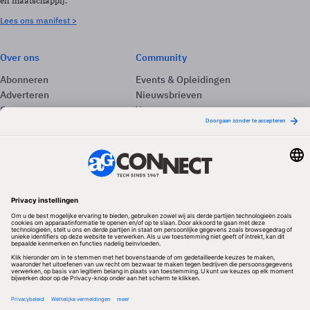
en maatschappij.
Lees ons manifest >
Over ons
Community
Abonneren
Events & Opleidingen
Adverteren
Nieuwsbrieven
Contact
Vacatures
Colofon
Whitepapers
Onze app
Privacyinstellingen
Volg ons
Redactionele partner