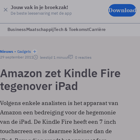
Jouw vak in je broekzak!
Download
De beste leeservaring met de app
Business
Maatschappij
Tech & Toekomst
Carrière
Nieuws
Gadgets
29 september 2011
leestijd 1 minuut
0 reacties
Amazon zet Kindle Fire
tegenover iPad
Volgens enkele analisten is het apparaat van
Amazon een bedreiging voor de hegemonie
van de iPad. De Kindle Fire heeft een 7 inch
touchscreen en is daarmee kleiner dan de