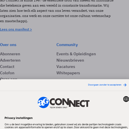
AG Connect is sinds 1967 de essentiële bron van ideeën en informatie
die betekenis geven aan een wereld in constante transformatie. Wij
laten zien hoe tech elk aspect van ons leven verandert, van onze
organisaties, ons werk en onze carrière tot onze cultuur, wetenschap
en maatschappij.
Lees ons manifest >
Over ons
Community
Abonneren
Events & Opleidingen
Adverteren
Nieuwsbrieven
Contact
Vacatures
Colofon
Whitepapers
Onze app
Privacyinstellingen
Volg ons
Redactionele partner