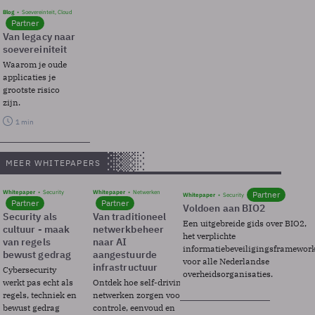
Blog
Soevereinteit, Cloud
Partner
Van legacy naar
soevereiniteit
Waarom je oude
applicaties je
grootste risico
zijn.
1 min
MEER WHITEPAPERS
Whitepaper
Security
Whitepaper
Netwerken
Partner
Whitepaper
Security
Partner
Partner
Voldoen aan BIO2
Security als
Van traditioneel
Een uitgebreide gids over BIO2,
cultuur - maak
netwerkbeheer
het verplichte
van regels
naar AI
informatiebeveiligingsframewor
bewust gedrag
aangestuurde
voor alle Nederlandse
infrastructuur
Cybersecurity
overheidsorganisaties.
werkt pas echt als
Ontdek hoe self-driving
regels, techniek en
netwerken zorgen voor
bewust gedrag
controle, eenvoud en