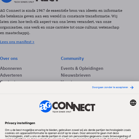
AG Connect is sinds 1967 de essentiële bron van ideeën en informatie
die betekenis geven aan een wereld in constante transformatie. Wij
laten zien hoe tech elk aspect van ons leven verandert, van onze
organisaties, ons werk en onze carrière tot onze cultuur, wetenschap
en maatschappij.
Lees ons manifest >
Over ons
Community
Abonneren
Events & Opleidingen
Adverteren
Nieuwsbrieven
Contact
Vacatures
Colofon
Whitepapers
Onze app
Privacyinstellingen
Volg ons