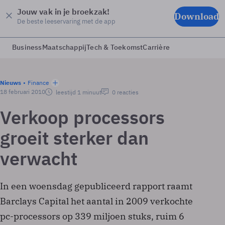
Jouw vak in je broekzak!
Download
De beste leeservaring met de app
Business
Maatschappij
Tech & Toekomst
Carrière
Nieuws
Finance
18 februari 2010
leestijd 1 minuut
0 reacties
Verkoop processors
groeit sterker dan
verwacht
In een woensdag gepubliceerd rapport raamt
Barclays Capital het aantal in 2009 verkochte
pc-processors op 339 miljoen stuks, ruim 6