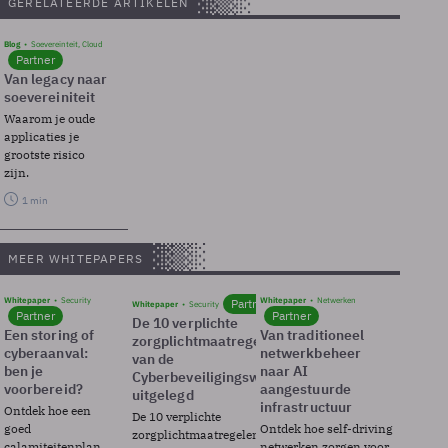
GERELATEERDE ARTIKELEN
Blog
Soevereinteit, Cloud
Partner
Van legacy naar
soevereiniteit
Waarom je oude
applicaties je
grootste risico
zijn.
1 min
MEER WHITEPAPERS
Whitepaper
Security
Whitepaper
Netwerken
Partner
Whitepaper
Security
Partner
Partner
De 10 verplichte
Een storing of
Van traditioneel
zorgplichtmaatregelen
cyberaanval:
netwerkbeheer
van de
ben je
naar AI
Cyberbeveiligingswet
voorbereid?
aangestuurde
uitgelegd
infrastructuur
Ontdek hoe een
De 10 verplichte
goed
Ontdek hoe self-driving
zorgplichtmaatregelen
calamiteitenplan
netwerken zorgen voor