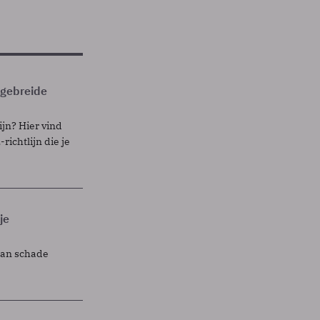
itgebreide
ijn? Hier vind
richtlijn die je
je
lan schade