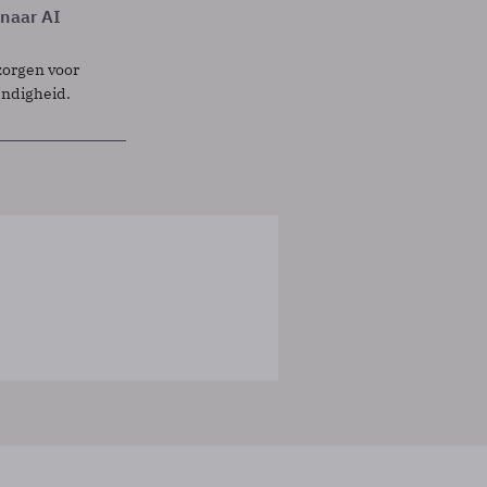
 naar AI
zorgen voor
endigheid.