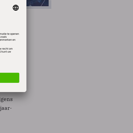
bedrijf
s. Die
ur van
 de
. Het
olgens
jaar-