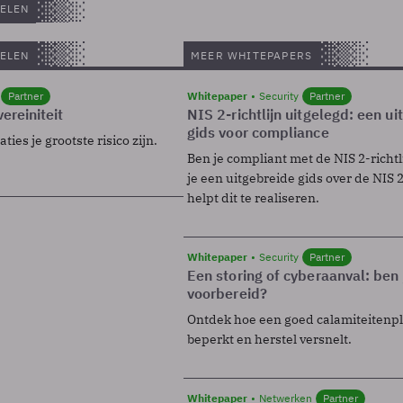
ELEN
ELEN
MEER WHITEPAPERS
Partner
Whitepaper
Security
Partner
ereiniteit
NIS 2-richtlijn uitgelegd: een u
gids voor compliance
ies je grootste risico zijn.
Ben je compliant met de NIS 2-richtl
je een uitgebreide gids over de NIS 2-
helpt dit te realiseren.
Whitepaper
Security
Partner
Een storing of cyberaanval: ben 
voorbereid?
Ontdek hoe een goed calamiteitenp
beperkt en herstel versnelt.
Whitepaper
Netwerken
Partner