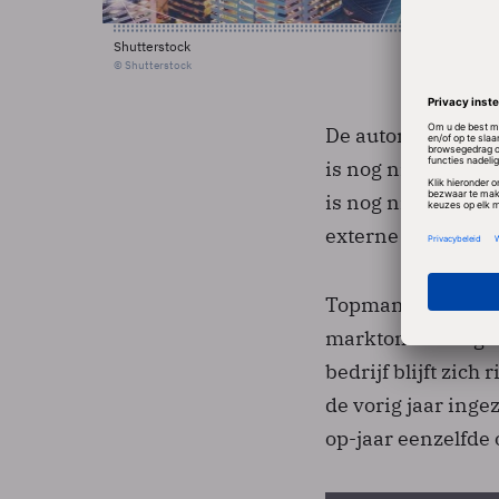
Shutterstock
© Shutterstock
De automatiseerde
is nog niet tevre
is nog niet op het
externe kracht ter
Topman Bart Hogen
marktomstandighede
bedrijf blijft zic
de vorig jaar ingez
op-jaar eenzelfde 