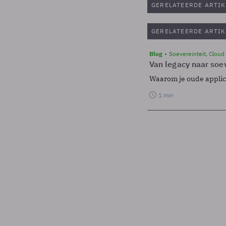
GERELATEERDE ARTIK
GERELATEERDE ARTIK
Blog
Soevereinteit, Cloud
Van legacy naar soev
Waarom je oude applicat
1 min