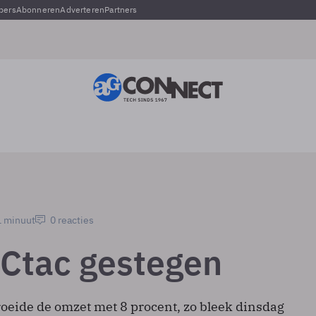
pers
Abonneren
Adverteren
Partners
1 minuut
0 reacties
Ctac gestegen
roeide de omzet met 8 procent, zo bleek dinsdag