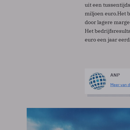
uit een tussentijd
miljoen euro.Het 
door lagere marge
Het bedrijfsresult
euro een jaar eerd
ANP
Meer van d