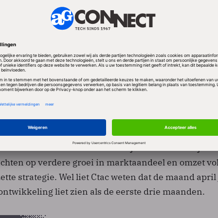
r spreekt van moeilijke marktomstandigheden. Het 
den over de bezettingsgraad van de eigen medewerker
 gewenste niveau, aldus Ctac. Het bedrijf wist de inhu
ug te brengen.
doorn zei in de persverklaring dat hij verwacht dat
n "minimaal de rest van het jaar zo zullen blijven''
h richten op verdere groei in marktaandeel en omzet v
ette strategie. Wel liet Ctac weten dat de maand april 
ontwikkeling liet zien als de eerste drie maanden.