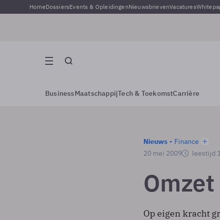
Home
Dossiers
Events & Opleidingen
Nieuwsbrieven
Vacatures
Whitepa
Business
Maatschappij
Tech & Toekomst
Carrière
Nieuws
Finance
20 mei 2009
leestijd 
Omzet 
Op eigen kracht g