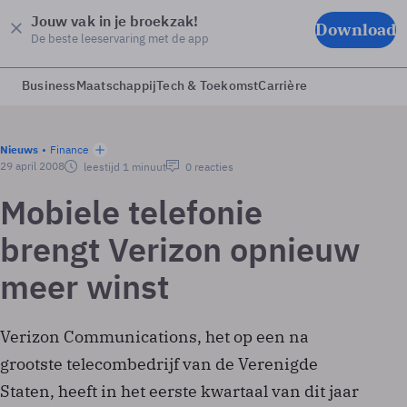
Jouw vak in je broekzak!
Download
De beste leeservaring met de app
Business
Maatschappij
Tech & Toekomst
Carrière
Nieuws
Finance
29 april 2008
leestijd 1 minuut
0 reacties
Mobiele telefonie
brengt Verizon opnieuw
meer winst
Verizon Communications, het op een na
grootste telecombedrijf van de Verenigde
Staten, heeft in het eerste kwartaal van dit jaar