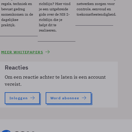
regels, techniek en
richtlijn? Hier vind
netwerken zorgen voor
bewust gedrag
je een uitgebreide
controle, eenvoud en
samenkomen in de
gids over de NIS 2-
toekomstbestendigheid.
dagelijkse
richtlijn die je
praktijk.
helpt dit te
realiseren.
MEER WHITEPAPERS
Reacties
Om een reactie achter te laten is een account
vereist.
Inloggen
Word abonnee