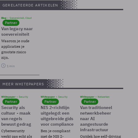
GERELATEERDE ARTIKELEN
Blog
Soevereinteit, Cloud
Partner
Van legacy naar
soevereiniteit
Waarom je oude
applicaties je
grootste risico
zijn.
1 min
MEER WHITEPAPERS
Whitepaper
Security
Whitepaper
Security
Whitepaper
Netwerken
Partner
Partner
Partner
Security als
NIS 2-richtlijn
Van traditioneel
cultuur - maak
uitgelegd: een
netwerkbeheer
van regels
uitgebreide gids
naar AI
bewust gedrag
voor compliance
aangestuurde
infrastructuur
Cybersecurity
Ben je compliant
werkt pas echt als
met de NIS 2-
Ontdek hoe self-driving