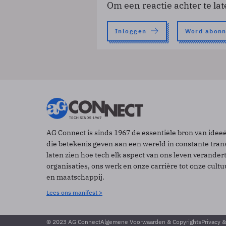
Om een reactie achter te lat
Inloggen
Word abon
AG Connect is sinds 1967 de essentiële bron van idee
die betekenis geven aan een wereld in constante tran
laten zien hoe tech elk aspect van ons leven verander
organisaties, ons werk en onze carrière tot onze cult
en maatschappij.
Lees ons manifest >
© 2023 AG Connect
Algemene Voorwaarden & Copyrights
Privacy 