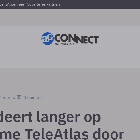
pers
Abonneren
Adverteren
Partners
 1 minuut
0 reacties
deert langer op
me TeleAtlas door