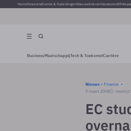
Home
Dossiers
Events & Opleidingen
Nieuwsbrieven
Vacatures
Whitepa
Business
Maatschappij
Tech & Toekomst
Carrière
Nieuws
Finance
3 maart 2008
leestijd
EC stu
overna