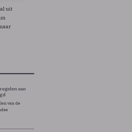
l uit
hun
 maar
tregelen van
egd
elen van de
ndse