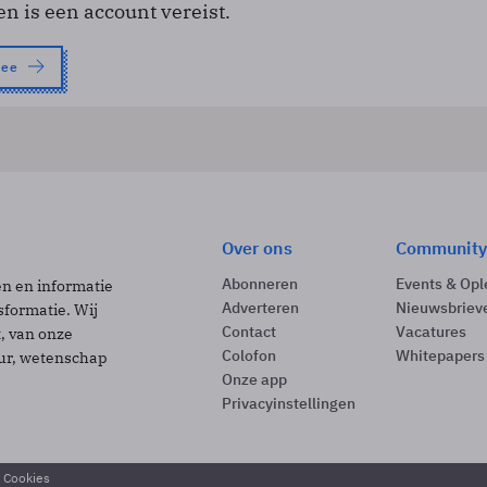
en is een account vereist.
nee
Over ons
Community
Abonneren
Events & Opl
ën en informatie
Adverteren
Nieuwsbriev
sformatie. Wij
Contact
Vacatures
t, van onze
Colofon
Whitepapers
uur, wetenschap
Onze app
Privacyinstellingen
& Cookies