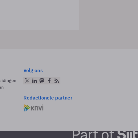
Volg ons
eidingen
en
Redactionele partner