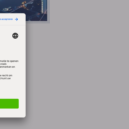
niet
oor 5
f, maar