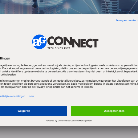
n bezwaar' betekent niet dat de overname definitief 
t vertraagt het overnameproces, aldus experts.
t nieuwe voorstellen moeten komen. De EC neemt v
g.
n te gaan op het ontvangen van een dergelijke brie
 steeds vertrouwen te hebben in de uitkomst van het