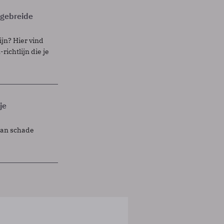
itgebreide
ijn? Hier vind
richtlijn die je
je
lan schade