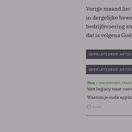
Vorige maand liet
in dergelijke bew
bedrijfsvoering s
dat is volgens God
GERELATEERDE ARTIK
GERELATEERDE ARTIK
Blog
Soevereinteit, Cloud
Van legacy naar soev
Waarom je oude applicat
1 min