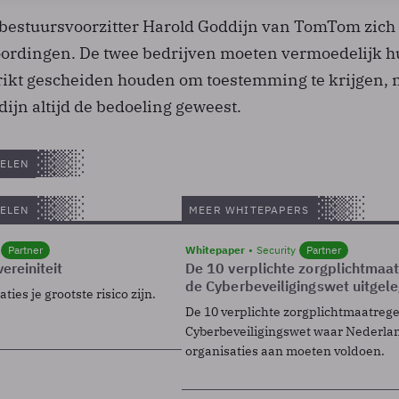
 bestuursvoorzitter Harold Goddijn van TomTom zich a
oordingen. De twee bedrijven moeten vermoedelijk 
trikt gescheiden houden om toestemming te krijgen,
dijn altijd de bedoeling geweest.
ELEN
ELEN
MEER WHITEPAPERS
Partner
Whitepaper
Security
Partner
ereiniteit
De 10 verplichte zorgplichtmaa
de Cyberbeveiligingswet uitgel
ies je grootste risico zijn.
De 10 verplichte zorgplichtmaatreg
Cyberbeveiligingswet waar Nederla
organisaties aan moeten voldoen.