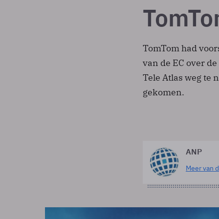
TomTo
TomTom had voors
van de EC over d
Tele Atlas weg te 
gekomen.
ANP
Meer van d