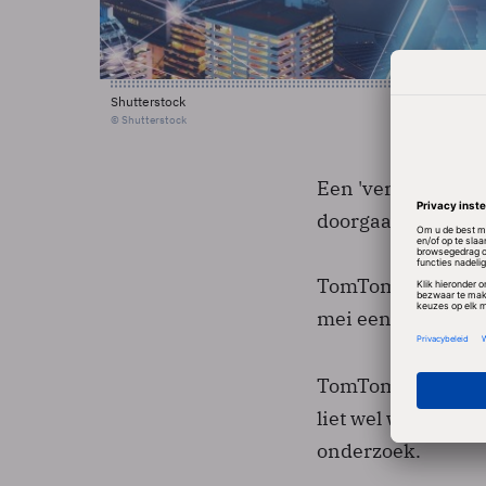
Shutterstock
© Shutterstock
Een 'verklaring va
doorgaat, maar he
TomTom zou nu me
mei een beslissin
TomTom weigerde i
liet wel weten nog
onderzoek.