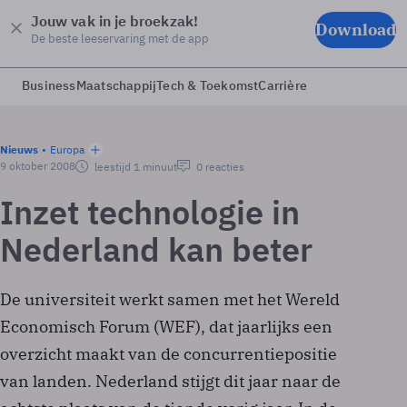
Jouw vak in je broekzak!
Download
De beste leeservaring met de app
Business
Maatschappij
Tech & Toekomst
Carrière
Nieuws
Europa
9 oktober 2008
leestijd 1 minuut
0 reacties
Inzet technologie in
Nederland kan beter
De universiteit werkt samen met het Wereld
Economisch Forum (WEF), dat jaarlijks een
overzicht maakt van de concurrentiepositie
van landen. Nederland stijgt dit jaar naar de