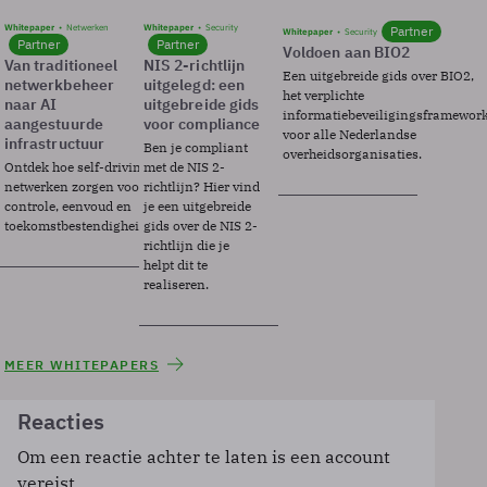
Whitepaper
Netwerken
Whitepaper
Security
Partner
Whitepaper
Security
Partner
Partner
Voldoen aan BIO2
Van traditioneel
NIS 2-richtlijn
Een uitgebreide gids over BIO2,
netwerkbeheer
uitgelegd: een
het verplichte
naar AI
uitgebreide gids
informatiebeveiligingsframewor
aangestuurde
voor compliance
voor alle Nederlandse
infrastructuur
Ben je compliant
overheidsorganisaties.
Ontdek hoe self-driving
met de NIS 2-
netwerken zorgen voor
richtlijn? Hier vind
controle, eenvoud en
je een uitgebreide
toekomstbestendigheid.
gids over de NIS 2-
richtlijn die je
helpt dit te
realiseren.
MEER WHITEPAPERS
Reacties
Om een reactie achter te laten is een account
vereist.