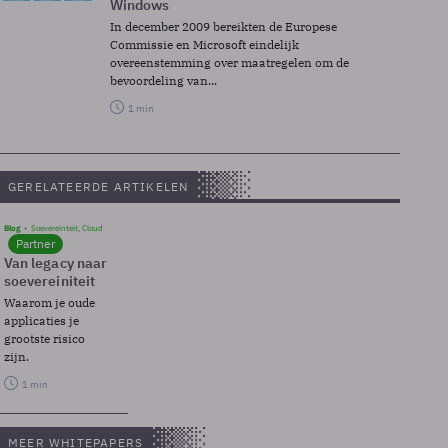
Windows
In december 2009 bereikten de Europese
Commissie en Microsoft eindelijk
overeenstemming over maatregelen om de
bevoordeling van...
1 min
GERELATEERDE ARTIKELEN
Blog
Soevereinteit, Cloud
Partner
Van legacy naar
soevereiniteit
Waarom je oude
applicaties je
grootste risico
zijn.
1 min
MEER WHITEPAPERS