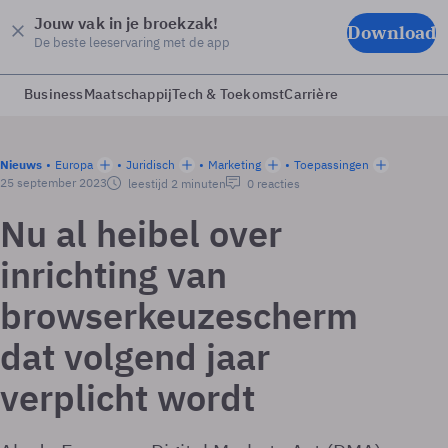
Jouw vak in je broekzak!
Download
De beste leeservaring met de app
Business
Maatschappij
Tech & Toekomst
Carrière
Nieuws
Europa
Juridisch
Marketing
Toepassingen
25 september 2023
leestijd 2 minuten
0 reacties
Nu al heibel over
inrichting van
browserkeuzescherm
dat volgend jaar
verplicht wordt