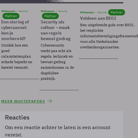
Whitepaper
Security
Whitepaper
Security
Partner
Whitepaper
Security
Partner
Partner
Voldoen aan BIO2
Een storing of
Security als
Een uitgebreide gids over BIO2,
cyberaanval:
cultuur - maak
het verplichte
ben je
van regels
informatiebeveiligingsframewor
voorbereid?
bewust gedrag
voor alle Nederlandse
Ontdek hoe een
Cybersecurity
overheidsorganisaties.
goed
werkt pas echt als
calamiteitenplan
regels, techniek en
schade beperkt en
bewust gedrag
herstel versnelt.
samenkomen in de
dagelijkse
praktijk.
MEER WHITEPAPERS
Reacties
Om een reactie achter te laten is een account
vereist.