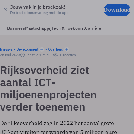
Jouw vak in je broekzak!
Download
De beste leeservaring met de app
Business
Maatschappij
Tech & Toekomst
Carrière
Nieuws
Development
Overheid
26 mei 2023
leestijd 1 minuut
0 reacties
Rijksoverheid ziet
aantal ICT-
miljoenenprojecten
verder toenemen
De rijksoverheid zag in 2022 het aantal grote
ICT-activiteiten ter waarde van 5 miljoen euro