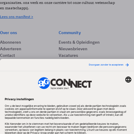
organisaties, ons werk en onze carrière tot onze cultuur, wetenschap
en maatschappij.
Lees ons manifest >
Over ons
Community
Abonneren
Events & Opleidingen
Adverteren
Nieuwsbrieven
Contact
Vacatures
Colofon
Whitepapers
Onze app
Privacyinstellingen
Volg ons
Redactionele partner