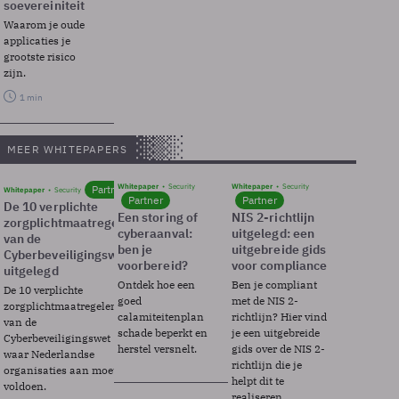
soevereiniteit
Waarom je oude
applicaties je
grootste risico
zijn.
1 min
MEER WHITEPAPERS
Whitepaper
Security
Whitepaper
Security
Partner
Whitepaper
Security
Partner
Partner
De 10 verplichte
Een storing of
NIS 2-richtlijn
zorgplichtmaatregelen
cyberaanval:
uitgelegd: een
van de
ben je
uitgebreide gids
Cyberbeveiligingswet
voorbereid?
voor compliance
uitgelegd
Ontdek hoe een
Ben je compliant
De 10 verplichte
goed
met de NIS 2-
zorgplichtmaatregelen
calamiteitenplan
richtlijn? Hier vind
van de
schade beperkt en
je een uitgebreide
Cyberbeveiligingswet
herstel versnelt.
gids over de NIS 2-
waar Nederlandse
richtlijn die je
organisaties aan moeten
helpt dit te
voldoen.
realiseren.