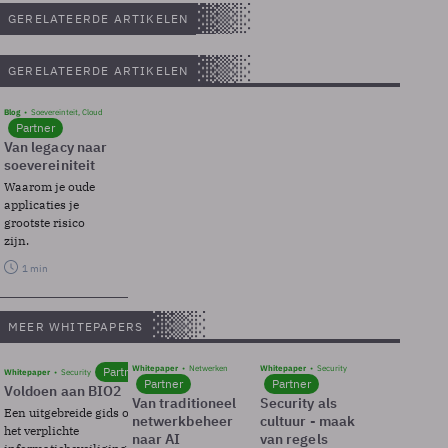
GERELATEERDE ARTIKELEN
GERELATEERDE ARTIKELEN
Blog
Soevereinteit, Cloud
Partner
Van legacy naar
soevereiniteit
Waarom je oude
applicaties je
grootste risico
zijn.
1 min
MEER WHITEPAPERS
Whitepaper
Netwerken
Whitepaper
Security
Partner
Whitepaper
Security
Partner
Partner
Voldoen aan BIO2
Van traditioneel
Security als
Een uitgebreide gids over BIO2,
netwerkbeheer
cultuur - maak
het verplichte
naar AI
van regels