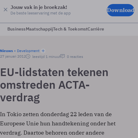
Jouw vak in je broekzak!
Download
De beste leeservaring met de app
Business
Maatschappij
Tech & Toekomst
Carrière
Nieuws
Development
27 januari 2012
leestijd 1 minuut
0 reacties
EU-lidstaten tekenen
omstreden ACTA-
verdrag
In Tokio zetten donderdag 22 leden van de
Europese Unie hun handtekening onder het
verdrag. Daartoe behoren onder andere