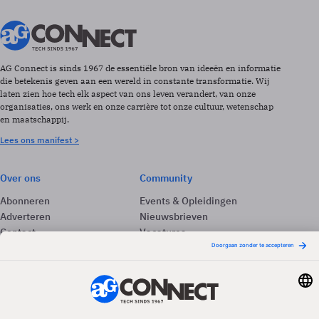
AG Connect is sinds 1967 de essentiële bron van ideeën en informatie
die betekenis geven aan een wereld in constante transformatie. Wij
laten zien hoe tech elk aspect van ons leven verandert, van onze
organisaties, ons werk en onze carrière tot onze cultuur, wetenschap
en maatschappij.
Lees ons manifest >
Over ons
Community
Abonneren
Events & Opleidingen
Adverteren
Nieuwsbrieven
Contact
Vacatures
Colofon
Whitepapers
Onze app
Privacyinstellingen
Volg ons