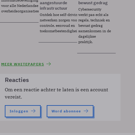
informatiebeveiligingsframework
aangestuurde
bewust gedrag
voor alle Nederlandse
infrastructuur
Cybersecurity
overheidsorganisaties.
Ontdek hoe self-driving
werkt pas echt als
netwerken zorgen voor
regels, techniek en
controle, eenvoud en
bewust gedrag
toekomstbestendigheid.
samenkomen in de
dagelijkse
praktijk.
MEER WHITEPAPERS
Reacties
Om een reactie achter te laten is een account
vereist.
Inloggen
Word abonnee