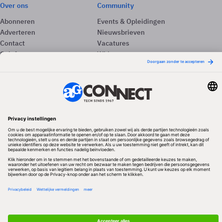
Over ons
Community
Abonneren
Events & Opleidingen
Adverteren
Nieuwsbrieven
Contact
Vacatures
Colofon
Whitepapers
Onze app
Privacyinstellingen
Volg ons
Redactionele partner
Algemene Voorwaarden & Copyrights
Privacy & Cookies