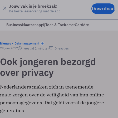
Jouw vak in je broekzak!
Download
De beste leeservaring met de app
Business
Maatschappij
Tech & Toekomst
Carrière
Nieuws
Datamanagement
29 juni 2017
leestijd 2 minuten
0 reacties
Ook jongeren bezorgd
over privacy
Nederlanders maken zich in toenemende
mate zorgen over de veiligheid van hun online
persoonsgegevens. Dat geldt vooral de jongere
generaties.