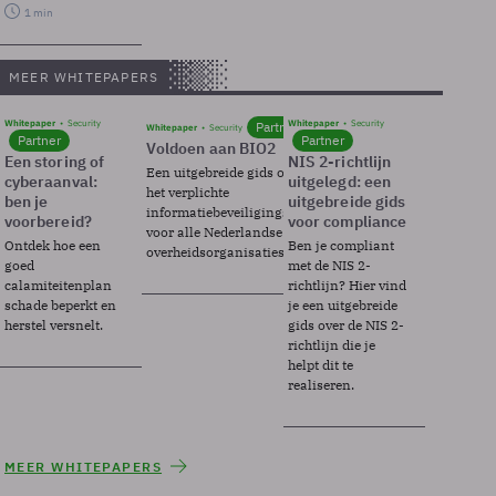
1 min
MEER WHITEPAPERS
Whitepaper
Security
Whitepaper
Security
Partner
Whitepaper
Security
Partner
Partner
Voldoen aan BIO2
Een storing of
NIS 2-richtlijn
Een uitgebreide gids over BIO2,
cyberaanval:
uitgelegd: een
het verplichte
ben je
uitgebreide gids
informatiebeveiligingsframework
voorbereid?
voor compliance
voor alle Nederlandse
Ontdek hoe een
Ben je compliant
overheidsorganisaties.
goed
met de NIS 2-
calamiteitenplan
richtlijn? Hier vind
schade beperkt en
je een uitgebreide
herstel versnelt.
gids over de NIS 2-
richtlijn die je
helpt dit te
realiseren.
MEER WHITEPAPERS