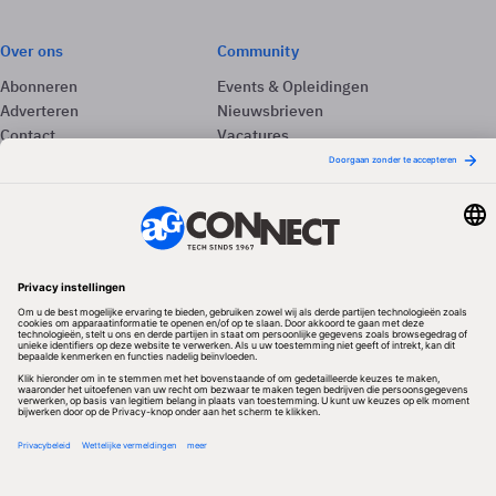
Over ons
Community
Abonneren
Events & Opleidingen
Adverteren
Nieuwsbrieven
Contact
Vacatures
Colofon
Whitepapers
Onze app
Privacyinstellingen
Volg ons
Redactionele partner
Algemene Voorwaarden & Copyrights
Privacy & Cookies