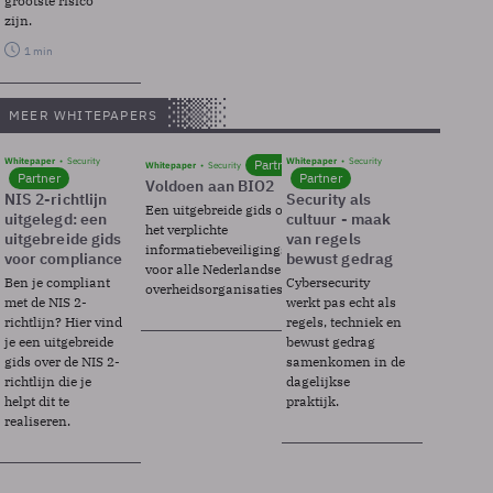
grootste risico
zijn.
1 min
MEER WHITEPAPERS
Whitepaper
Security
Whitepaper
Security
Partner
Whitepaper
Security
Partner
Partner
Voldoen aan BIO2
NIS 2-richtlijn
Security als
Een uitgebreide gids over BIO2,
uitgelegd: een
cultuur - maak
het verplichte
uitgebreide gids
van regels
informatiebeveiligingsframework
voor compliance
bewust gedrag
voor alle Nederlandse
Ben je compliant
Cybersecurity
overheidsorganisaties.
met de NIS 2-
werkt pas echt als
richtlijn? Hier vind
regels, techniek en
je een uitgebreide
bewust gedrag
gids over de NIS 2-
samenkomen in de
richtlijn die je
dagelijkse
helpt dit te
praktijk.
realiseren.