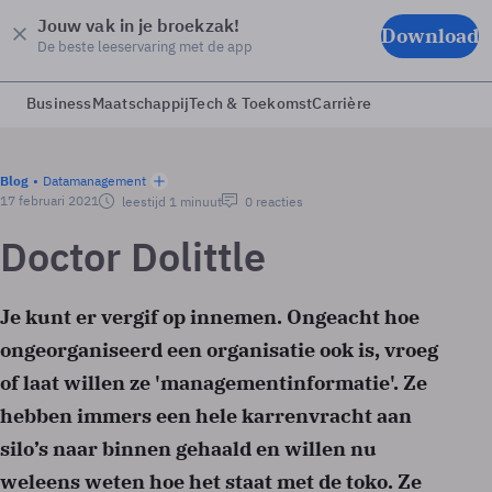
Jouw vak in je broekzak!
Download
De beste leeservaring met de app
Business
Maatschappij
Tech & Toekomst
Carrière
Blog
Datamanagement
17 februari 2021
leestijd 1 minuut
0 reacties
Doctor Dolittle
Je kunt er vergif op innemen. Ongeacht hoe
ongeorganiseerd een organisatie ook is, vroeg
of laat willen ze 'managementinformatie'. Ze
hebben immers een hele karrenvracht aan
silo’s naar binnen gehaald en willen nu
weleens weten hoe het staat met de toko. Ze