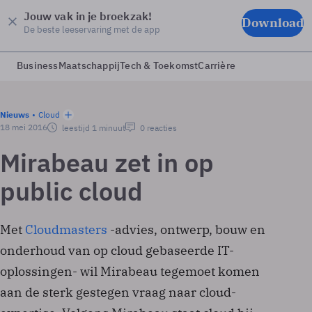
Jouw vak in je broekzak!
Download
De beste leeservaring met de app
Business
Maatschappij
Tech & Toekomst
Carrière
Nieuws
Cloud
18 mei 2016
leestijd 1 minuut
0 reacties
Mirabeau zet in op
public cloud
Met
Cloudmasters
-advies, ontwerp, bouw en
onderhoud van op cloud gebaseerde IT-
oplossingen- wil Mirabeau tegemoet komen
aan de sterk gestegen vraag naar cloud-