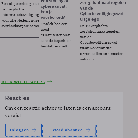
Een storing of
zorgplichtmaatregelen
Een uitgebreide gids over BIO2,
cyberaanval:
van de
het verplichte
ben je
Cyberbeveiligingswet
informatiebeveiligingsframework
voorbereid?
uitgelegd
voor alle Nederlandse
Ontdek hoe een
overheidsorganisaties.
De 10 verplichte
goed
zorgplichtmaatregelen
calamiteitenplan
van de
schade beperkt en
Cyberbeveiligingswet
herstel versnelt.
waar Nederlandse
organisaties aan moeten
voldoen.
MEER WHITEPAPERS
Reacties
Om een reactie achter te laten is een account
vereist.
Inloggen
Word abonnee