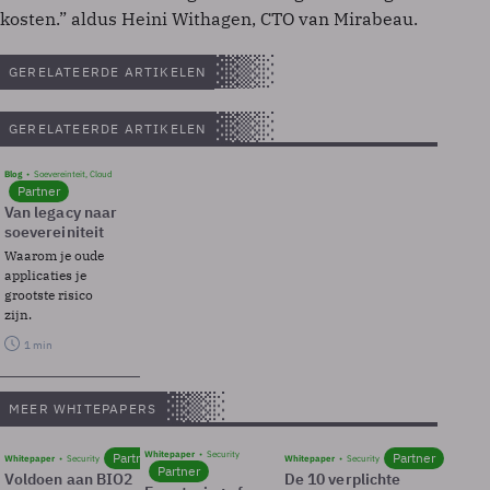
kosten.” aldus Heini Withagen, CTO van Mirabeau.
GERELATEERDE ARTIKELEN
GERELATEERDE ARTIKELEN
Blog
Soevereinteit, Cloud
Partner
Van legacy naar
soevereiniteit
Waarom je oude
applicaties je
grootste risico
zijn.
1 min
MEER WHITEPAPERS
Whitepaper
Security
Partner
Partner
Whitepaper
Security
Whitepaper
Security
Partner
Voldoen aan BIO2
De 10 verplichte