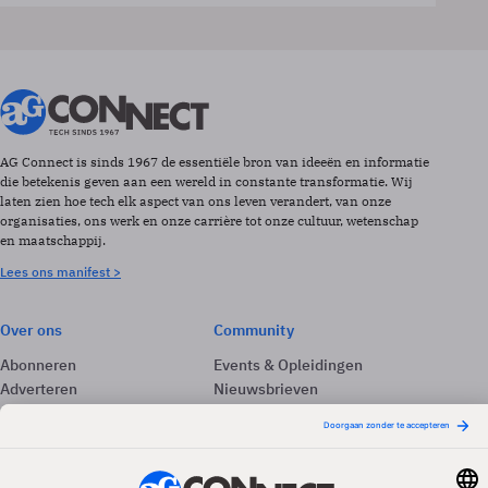
AG Connect is sinds 1967 de essentiële bron van ideeën en informatie
die betekenis geven aan een wereld in constante transformatie. Wij
laten zien hoe tech elk aspect van ons leven verandert, van onze
organisaties, ons werk en onze carrière tot onze cultuur, wetenschap
en maatschappij.
Lees ons manifest >
Over ons
Community
Abonneren
Events & Opleidingen
Adverteren
Nieuwsbrieven
Contact
Vacatures
Colofon
Whitepapers
Onze app
Privacyinstellingen