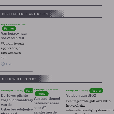
GERELATEERDE ARTIKELEN
Blog
Soevereinteit, Cloud
Partner
Van legacy naar
soevereiniteit
Waarom je oude
applicaties je
grootste risico
zijn.
1 min
MEER WHITEPAPERS
Whitepaper
Netwerken
Partner
Partner
Whitepaper
Security
Whitepaper
Security
Partner
De 10 verplichte
Voldoen aan BIO2
Van traditioneel
zorgplichtmaatregelen
Een uitgebreide gids over BIO2,
netwerkbeheer
van de
het verplichte
naar AI
Cyberbeveiligingswet
informatiebeveiligingsframewor
aangestuurde
uitgelegd