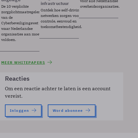
voor alle Nederlandse
infrastructuur
De 10 verplichte
overheidsorganisaties.
Ontdek hoe self-driving
zorgplichtmaatregelen
netwerken zorgen voor
van de
controle, eenvoud en
Cyberbeveiligingswet
toekomstbestendigheid.
waar Nederlandse
organisaties aan moeten
voldoen.
MEER WHITEPAPERS
Reacties
Om een reactie achter te laten is een account
vereist.
Inloggen
Word abonnee