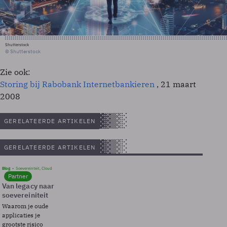
Shutterstock
© Shutterstock
Zie ook:
Storing bij Rabobank Internetbankieren
, 21 maart
2008
GERELATEERDE ARTIKELEN
GERELATEERDE ARTIKELEN
Blog
Soevereinteit, Cloud
Partner
Van legacy naar
soevereiniteit
Waarom je oude
applicaties je
grootste risico