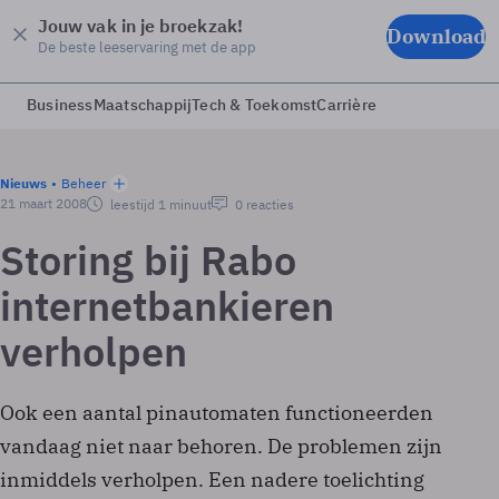
Jouw vak in je broekzak!
Download
De beste leeservaring met de app
Business
Maatschappij
Tech & Toekomst
Carrière
Nieuws
Beheer
21 maart 2008
leestijd 1 minuut
0 reacties
Storing bij Rabo
internetbankieren
verholpen
Ook een aantal pinautomaten functioneerden
vandaag niet naar behoren. De problemen zijn
inmiddels verholpen. Een nadere toelichting