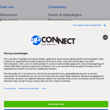
Over ons
Community
Abonneren
Events & Opleidingen
Adverteren
Nieuwsbrieven
Contact
Vacatures
Colofon
Whitepapers
Onze app
Privacyinstellingen
Volg ons
Redactionele partner
Algemene Voorwaarden & Copyrights
Privacy & Cookies