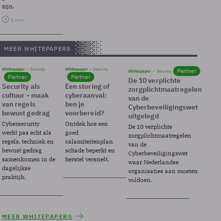
zijn.
1 min
MEER WHITEPAPERS
Whitepaper
Security
Whitepaper
Security
Partner
Whitepaper
Security
Partner
Partner
De 10 verplichte
Security als
Een storing of
zorgplichtmaatregelen
cultuur - maak
cyberaanval:
van de
van regels
ben je
Cyberbeveiligingswet
bewust gedrag
voorbereid?
uitgelegd
Cybersecurity
Ontdek hoe een
De 10 verplichte
werkt pas echt als
goed
zorgplichtmaatregelen
regels, techniek en
calamiteitenplan
van de
bewust gedrag
schade beperkt en
Cyberbeveiligingswet
samenkomen in de
herstel versnelt.
waar Nederlandse
dagelijkse
organisaties aan moeten
praktijk.
voldoen.
MEER WHITEPAPERS