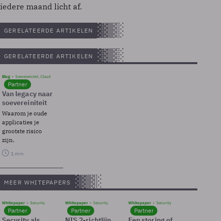
iedere maand licht af.
GERELATEERDE ARTIKELEN
GERELATEERDE ARTIKELEN
Blog
Soevereinteit, Cloud
Partner
Van legacy naar
soevereiniteit
Waarom je oude
applicaties je
grootste risico
zijn.
1 min
MEER WHITEPAPERS
Whitepaper
Security
Whitepaper
Security
Whitepaper
Security
Partner
Partner
Partner
Security als
NIS 2-richtlijn
Een storing of