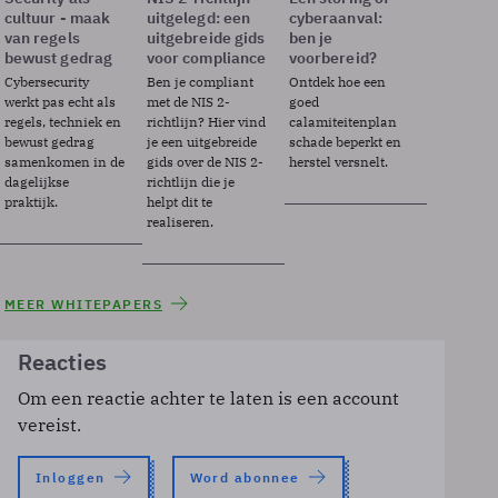
cultuur - maak
uitgelegd: een
cyberaanval:
van regels
uitgebreide gids
ben je
bewust gedrag
voor compliance
voorbereid?
Cybersecurity
Ben je compliant
Ontdek hoe een
werkt pas echt als
met de NIS 2-
goed
regels, techniek en
richtlijn? Hier vind
calamiteitenplan
bewust gedrag
je een uitgebreide
schade beperkt en
samenkomen in de
gids over de NIS 2-
herstel versnelt.
dagelijkse
richtlijn die je
praktijk.
helpt dit te
realiseren.
MEER WHITEPAPERS
Reacties
Om een reactie achter te laten is een account
vereist.
Inloggen
Word abonnee