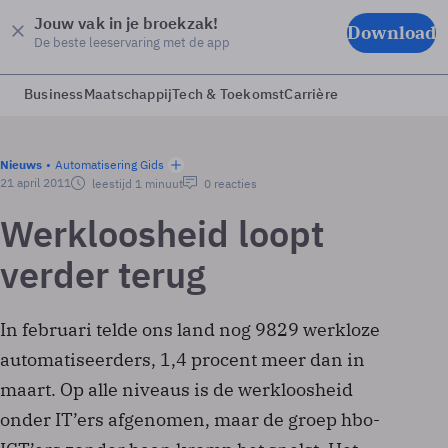
Jouw vak in je broekzak!
Download
De beste leeservaring met de app
Business
Maatschappij
Tech & Toekomst
Carrière
Nieuws
Automatisering Gids
21 april 2011
leestijd 1 minuut
0 reacties
Werkloosheid loopt
verder terug
In februari telde ons land nog 9829 werkloze
automatiseerders, 1,4 procent meer dan in
maart. Op alle niveaus is de werkloosheid
onder IT’ers afgenomen, maar de groep hbo-