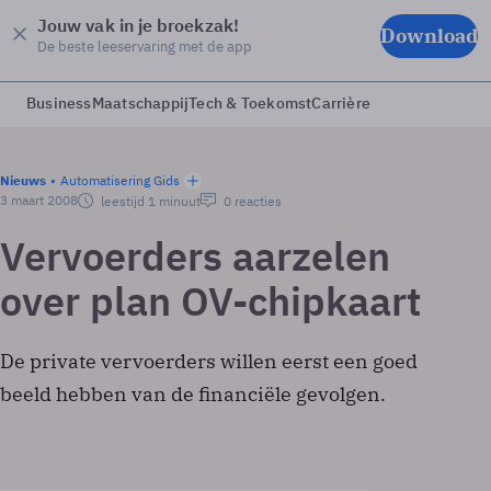
Jouw vak in je broekzak!
Download
De beste leeservaring met de app
Business
Maatschappij
Tech & Toekomst
Carrière
Nieuws
Automatisering Gids
3 maart 2008
leestijd 1 minuut
0 reacties
Vervoerders aarzelen
over plan OV-chipkaart
De private vervoerders willen eerst een goed
beeld hebben van de financiële gevolgen.