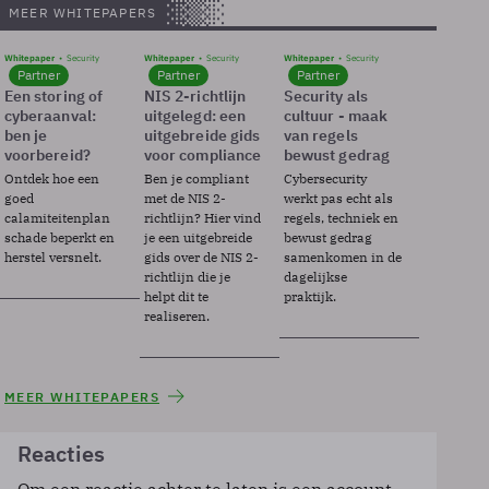
MEER WHITEPAPERS
Whitepaper
Security
Whitepaper
Security
Whitepaper
Security
Partner
Partner
Partner
Een storing of
NIS 2-richtlijn
Security als
cyberaanval:
uitgelegd: een
cultuur - maak
ben je
uitgebreide gids
van regels
voorbereid?
voor compliance
bewust gedrag
Ontdek hoe een
Ben je compliant
Cybersecurity
goed
met de NIS 2-
werkt pas echt als
calamiteitenplan
richtlijn? Hier vind
regels, techniek en
schade beperkt en
je een uitgebreide
bewust gedrag
herstel versnelt.
gids over de NIS 2-
samenkomen in de
richtlijn die je
dagelijkse
helpt dit te
praktijk.
realiseren.
MEER WHITEPAPERS
Reacties