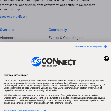
laten zien hoe tech elk aspect van ons leven verandert, van onze
organisaties, ons werk en onze carrière tot onze cultuur, wetenschap
en maatschappij.
Lees ons manifest >
Over ons
Community
Abonneren
Events & Opleidingen
Adverteren
Nieuwsbrieven
Contact
Vacatures
Colofon
Whitepapers
Onze app
Privacyinstellingen
Volg ons
Redactionele partner