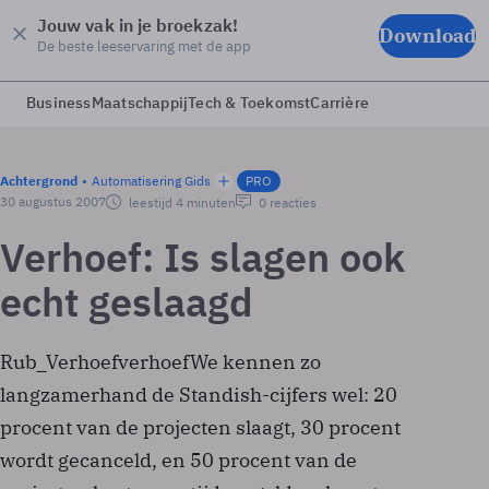
Jouw vak in je broekzak!
Download
De beste leeservaring met de app
Business
Maatschappij
Tech & Toekomst
Carrière
Achtergrond
Automatisering Gids
PRO
30 augustus 2007
leestijd 4 minuten
0 reacties
Verhoef: Is slagen ook
echt geslaagd
Rub_VerhoefverhoefWe kennen zo
langzamerhand de Standish-cijfers wel: 20
procent van de projecten slaagt, 30 procent
wordt gecanceld, en 50 procent van de