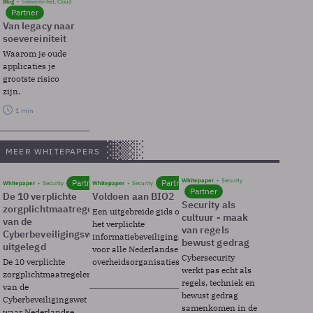
Blog
Soevereinteit, Cloud
Partner
Van legacy naar
soevereiniteit
Waarom je oude
applicaties je
grootste risico
zijn.
1 min
MEER WHITEPAPERS
Whitepaper
Security
Partner
Partner
Whitepaper
Security
Whitepaper
Security
Partner
De 10 verplichte
Voldoen aan BIO2
Security als
zorgplichtmaatregelen
Een uitgebreide gids over BIO2,
cultuur - maak
van de
het verplichte
van regels
Cyberbeveiligingswet
informatiebeveiligingsframework
bewust gedrag
uitgelegd
voor alle Nederlandse
Cybersecurity
De 10 verplichte
overheidsorganisaties.
werkt pas echt als
zorgplichtmaatregelen
regels, techniek en
van de
bewust gedrag
Cyberbeveiligingswet
samenkomen in de
waar Nederlandse