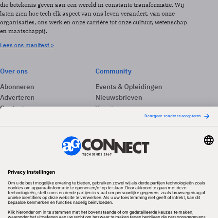
die betekenis geven aan een wereld in constante transformatie. Wij
laten zien hoe tech elk aspect van ons leven verandert, van onze
organisaties, ons werk en onze carrière tot onze cultuur, wetenschap
en maatschappij.
Lees ons manifest >
Over ons
Community
Abonneren
Events & Opleidingen
Adverteren
Nieuwsbrieven
Contact
Vacatures
Colofon
Whitepapers
Onze app
Privacyinstellingen
Volg ons
Redactionele partner