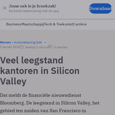
Jouw vak in je broekzak!
Download
De beste leeservaring met de app
Business
Maatschappij
Tech & Toekomst
Carrière
Nieuws
Automatisering Gids
5 januari 2010
leestijd 1 minuut
0 reacties
Veel leegstand
kantoren in Silicon
Valley
Dat meldt de financiële nieuwsdienst
Bloomberg. De leegstand in Silicon Valley, het
gebied ten zuiden van San Francisco in