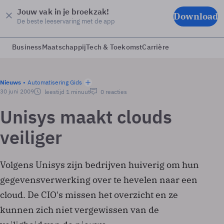
Jouw vak in je broekzak!
Download
De beste leeservaring met de app
Business
Maatschappij
Tech & Toekomst
Carrière
Nieuws
Automatisering Gids
30 juni 2009
leestijd 1 minuut
0 reacties
Unisys maakt clouds
veiliger
Volgens Unisys zijn bedrijven huiverig om hun
gegevensverwerking over te hevelen naar een
cloud. De CIO's missen het overzicht en ze
kunnen zich niet vergewissen van de