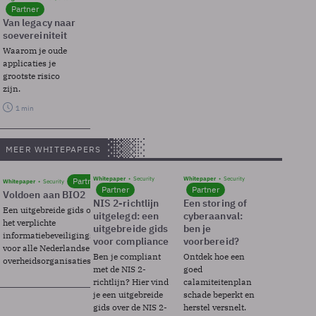
Partner
Van legacy naar
soevereiniteit
Waarom je oude
applicaties je
grootste risico
zijn.
1 min
MEER WHITEPAPERS
Whitepaper
Security
Whitepaper
Security
Partner
Whitepaper
Security
Partner
Partner
Voldoen aan BIO2
NIS 2-richtlijn
Een storing of
Een uitgebreide gids over BIO2,
uitgelegd: een
cyberaanval:
het verplichte
uitgebreide gids
ben je
informatiebeveiligingsframework
voor compliance
voorbereid?
voor alle Nederlandse
Ben je compliant
Ontdek hoe een
overheidsorganisaties.
met de NIS 2-
goed
richtlijn? Hier vind
calamiteitenplan
je een uitgebreide
schade beperkt en
gids over de NIS 2-
herstel versnelt.