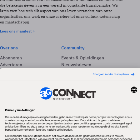
die betekenis geven aan een wereld in constante transformatie. Wij
laten zien hoe tech elk aspect van ons leven verandert, van onze
organisaties, ons werk en onze carrière tot onze cultuur, wetenschap
en maatschappij.
Lees ons manifest >
Over ons
Community
Abonneren
Events & Opleidingen
Adverteren
Nieuwsbrieven
Contact
Vacatures
Colofon
Whitepapers
Onze app
Privacyinstellingen
Volg ons
Redactionele partner