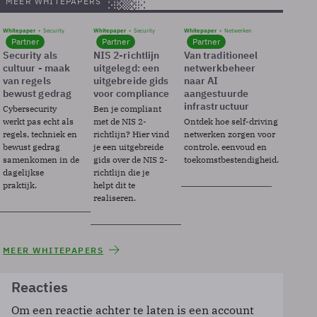
MEER WHITEPAPERS
Whitepaper
Security
Whitepaper
Security
Whitepaper
Netwerken
Partner
Partner
Partner
Security als
NIS 2-richtlijn
Van traditioneel
cultuur - maak
uitgelegd: een
netwerkbeheer
van regels
uitgebreide gids
naar AI
bewust gedrag
voor compliance
aangestuurde
infrastructuur
Cybersecurity
Ben je compliant
werkt pas echt als
met de NIS 2-
Ontdek hoe self-driving
regels, techniek en
richtlijn? Hier vind
netwerken zorgen voor
bewust gedrag
je een uitgebreide
controle, eenvoud en
samenkomen in de
gids over de NIS 2-
toekomstbestendigheid.
dagelijkse
richtlijn die je
praktijk.
helpt dit te
realiseren.
MEER WHITEPAPERS
Reacties
Om een reactie achter te laten is een account