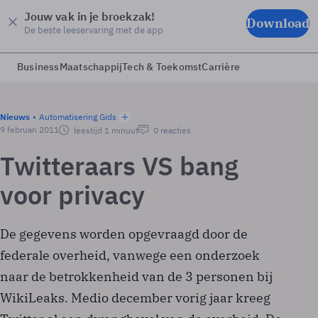
Jouw vak in je broekzak!
Download
De beste leeservaring met de app
Business
Maatschappij
Tech & Toekomst
Carrière
Nieuws
Automatisering Gids
9 februari 2011
leestijd 1 minuut
0 reacties
Twitteraars VS bang
voor privacy
De gegevens worden opgevraagd door de
federale overheid, vanwege een onderzoek
naar de betrokkenheid van de 3 personen bij
WikiLeaks. Medio december vorig jaar kreeg