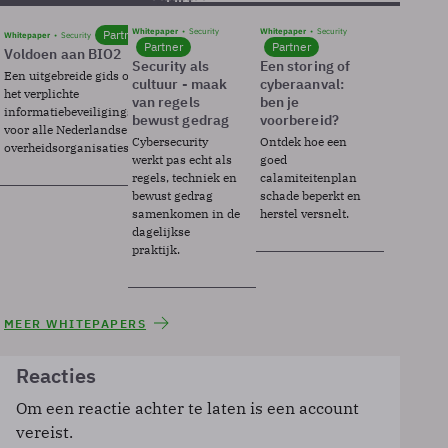
Whitepaper
Security
Whitepaper
Security
Partner
Whitepaper
Security
Partner
Partner
Voldoen aan BIO2
Security als
Een storing of
Een uitgebreide gids over BIO2,
cultuur - maak
cyberaanval:
het verplichte
van regels
ben je
informatiebeveiligingsframework
bewust gedrag
voorbereid?
voor alle Nederlandse
Cybersecurity
Ontdek hoe een
overheidsorganisaties.
werkt pas echt als
goed
regels, techniek en
calamiteitenplan
bewust gedrag
schade beperkt en
samenkomen in de
herstel versnelt.
dagelijkse
praktijk.
MEER WHITEPAPERS
Reacties
Om een reactie achter te laten is een account
vereist.