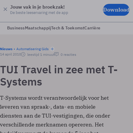
Jouw vak in je broekzak!
Download
De beste leeservaring met de app
Business
Maatschappij
Tech & Toekomst
Carrière
Nieuws
Automatisering Gids
14 april 2010
leestijd 1 minuut
0 reacties
TUI Travel in zee met T-
Systems
T-Systems wordt verantwoordelijk voor het
leveren van spraak-, data- en mobiele
diensten aan de TUI-vestigingen, die onder
verschillende merknamen opereren. Het