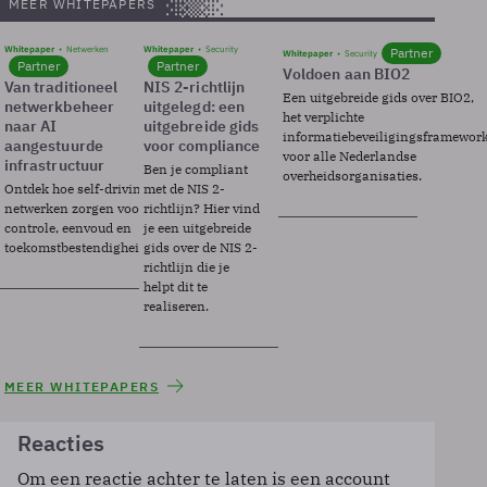
MEER WHITEPAPERS
Whitepaper
Netwerken
Whitepaper
Security
Partner
Whitepaper
Security
Partner
Partner
Voldoen aan BIO2
Van traditioneel
NIS 2-richtlijn
Een uitgebreide gids over BIO2,
netwerkbeheer
uitgelegd: een
het verplichte
naar AI
uitgebreide gids
informatiebeveiligingsframewor
aangestuurde
voor compliance
voor alle Nederlandse
infrastructuur
Ben je compliant
overheidsorganisaties.
Ontdek hoe self-driving
met de NIS 2-
netwerken zorgen voor
richtlijn? Hier vind
controle, eenvoud en
je een uitgebreide
toekomstbestendigheid.
gids over de NIS 2-
richtlijn die je
helpt dit te
realiseren.
MEER WHITEPAPERS
Reacties
Om een reactie achter te laten is een account