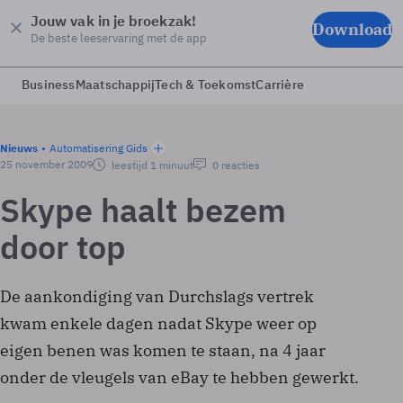
Jouw vak in je broekzak!
Download
De beste leeservaring met de app
Business
Maatschappij
Tech & Toekomst
Carrière
Nieuws
Automatisering Gids
25 november 2009
leestijd 1 minuut
0 reacties
Skype haalt bezem
door top
De aankondiging van Durchslags vertrek
kwam enkele dagen nadat Skype weer op
eigen benen was komen te staan, na 4 jaar
onder de vleugels van eBay te hebben gewerkt.