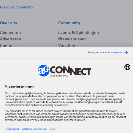
Lees ons manifest >
Over ons
Community
Abonneren
Events & Opleidingen
Adverteren
Nieuwsbrieven
Contact
Vacatures
Colofon
Whitepapers
Onze app
Privacyinstellingen
Volg ons
Redactionele partner