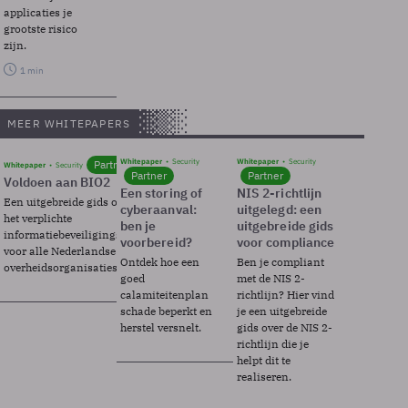
applicaties je
grootste risico
zijn.
1 min
MEER WHITEPAPERS
Whitepaper
Security
Whitepaper
Security
Partner
Whitepaper
Security
Partner
Partner
Voldoen aan BIO2
Een storing of
NIS 2-richtlijn
Een uitgebreide gids over BIO2,
cyberaanval:
uitgelegd: een
het verplichte
ben je
uitgebreide gids
informatiebeveiligingsframework
voorbereid?
voor compliance
voor alle Nederlandse
Ontdek hoe een
Ben je compliant
overheidsorganisaties.
goed
met de NIS 2-
calamiteitenplan
richtlijn? Hier vind
schade beperkt en
je een uitgebreide
herstel versnelt.
gids over de NIS 2-
richtlijn die je
helpt dit te
realiseren.