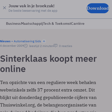
Jouw vak in je broekzak!
Download
De beste leeservaring met de app
Business
Maatschappij
Tech & Toekomst
Carrière
Nieuws
Automatisering Gids
4 december 2009
leestijd 2 minuten
0 reacties
Sinterklaas koopt meer
online
Ten opzichte van een reguliere week behalen
webwinkels zelfs 37 procent extra omzet. Dit
blijkt uit donderdag gepubliceerde cijfers van
Thuiswinkel.org, de belangenorganisatie van