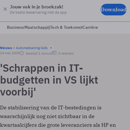
Jouw vak in je broekzak!
Download
De beste leeservaring met de app
Business
Maatschappij
Tech & Toekomst
Carrière
Nieuws
Automatisering Gids
14 mei 2009
leestijd 1 minuut
0 reacties
'Schrappen in IT-
budgetten in VS lijkt
voorbij'
De stabilisering van de IT-bestedingen is
waarschijnlijk nog niet zichtbaar in de
kwartaalcijfers die grote leveranciers als HP en