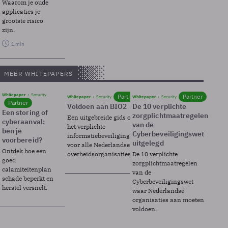
Waarom je oude
applicaties je
grootste risico
zijn.
1 min
MEER WHITEPAPERS
Whitepaper
Security
Partner
Partner
Whitepaper
Security
Whitepaper
Security
Partner
Voldoen aan BIO2
De 10 verplichte
Een storing of
zorgplichtmaatregelen
Een uitgebreide gids over BIO2,
cyberaanval:
van de
het verplichte
ben je
Cyberbeveiligingswet
informatiebeveiligingsframework
voorbereid?
uitgelegd
voor alle Nederlandse
Ontdek hoe een
overheidsorganisaties.
De 10 verplichte
goed
zorgplichtmaatregelen
calamiteitenplan
van de
schade beperkt en
Cyberbeveiligingswet
herstel versnelt.
waar Nederlandse
organisaties aan moeten
voldoen.