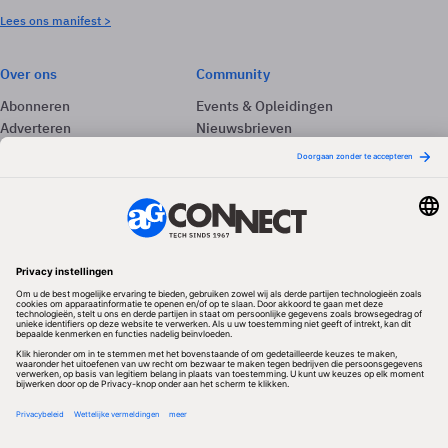
Lees ons manifest >
Over ons
Community
Abonneren
Events & Opleidingen
Adverteren
Nieuwsbrieven
Contact
Vacatures
Colofon
Whitepapers
Onze app
Privacyinstellingen
Volg ons
Redactionele partner
Algemene Voorwaarden & Copyrights