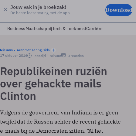
Jouw vak in je broekzak!
Download
De beste leeservaring met de app
Business
Maatschappij
Tech & Toekomst
Carrière
Nieuws
Automatisering Gids
17 oktober 2016
leestijd 1 minuut
0 reacties
Republikeinen ruziën
over gehackte mails
Clinton
Volgens de gouverneur van Indiana is er geen
twijfel dat de Russen achter de recent gehackte
e-mails bij de Democraten zitten. "Al het