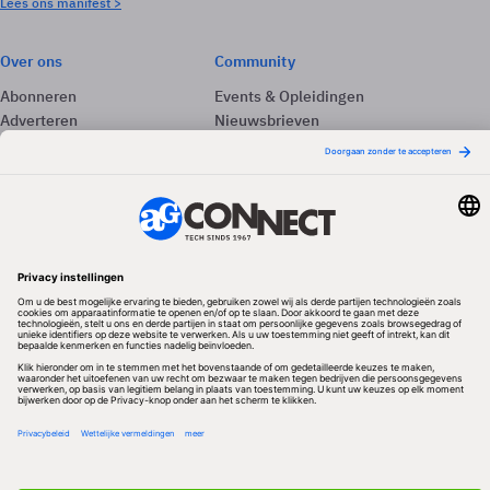
Lees ons manifest >
Over ons
Community
Abonneren
Events & Opleidingen
Adverteren
Nieuwsbrieven
Contact
Vacatures
Colofon
Whitepapers
Onze app
Privacyinstellingen
Volg ons
Redactionele partner
Algemene Voorwaarden & Copyrights
Privacy & Cookies