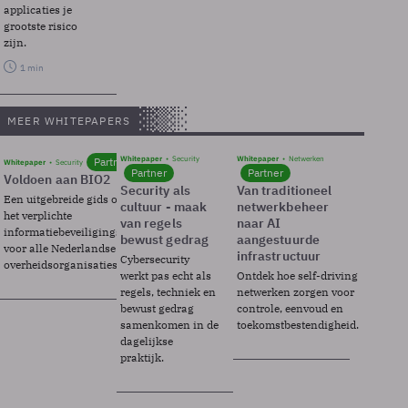
applicaties je
grootste risico
zijn.
1 min
MEER WHITEPAPERS
Whitepaper
Security
Whitepaper
Netwerken
Partner
Whitepaper
Security
Partner
Partner
Voldoen aan BIO2
Security als
Van traditioneel
Een uitgebreide gids over BIO2,
cultuur - maak
netwerkbeheer
het verplichte
van regels
naar AI
informatiebeveiligingsframework
bewust gedrag
aangestuurde
voor alle Nederlandse
infrastructuur
Cybersecurity
overheidsorganisaties.
werkt pas echt als
Ontdek hoe self-driving
regels, techniek en
netwerken zorgen voor
bewust gedrag
controle, eenvoud en
samenkomen in de
toekomstbestendigheid.
dagelijkse
praktijk.