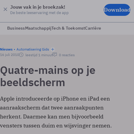
Jouw vak in je broekzak!
Download
De beste leeservaring met de app
Business
Maatschappij
Tech & Toekomst
Carrière
Nieuws
Automatisering Gids
16 juli 2010
leestijd 1 minuut
0 reacties
Quatre-mains op je
beeldscherm
Apple introduceerde op iPhone en iPad een
aanraakscherm dat twee aanraakpunten
herkent. Daarmee kan men bijvoorbeeld
vensters tussen duim en wijsvinger nemen.