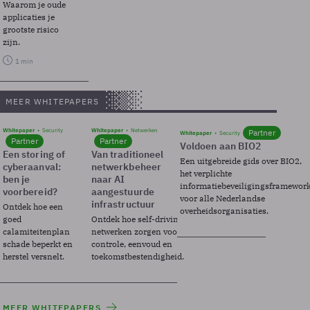
Waarom je oude
applicaties je
grootste risico
zijn.
1 min
MEER WHITEPAPERS
Whitepaper
Security
Whitepaper
Netwerken
Partner
Whitepaper
Security
Partner
Partner
Voldoen aan BIO2
Een storing of
Van traditioneel
Een uitgebreide gids over BIO2,
cyberaanval:
netwerkbeheer
het verplichte
ben je
naar AI
informatiebeveiligingsframewor
voorbereid?
aangestuurde
voor alle Nederlandse
infrastructuur
Ontdek hoe een
overheidsorganisaties.
goed
Ontdek hoe self-driving
calamiteitenplan
netwerken zorgen voor
schade beperkt en
controle, eenvoud en
herstel versnelt.
toekomstbestendigheid.
MEER WHITEPAPERS