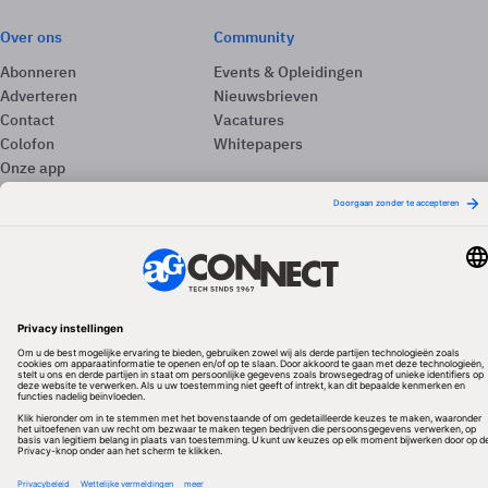
Over ons
Community
Abonneren
Events & Opleidingen
Adverteren
Nieuwsbrieven
Contact
Vacatures
Colofon
Whitepapers
Onze app
Privacyinstellingen
Volg ons
Redactionele partner
Algemene Voorwaarden & Copyrights
Privacy & Cookies