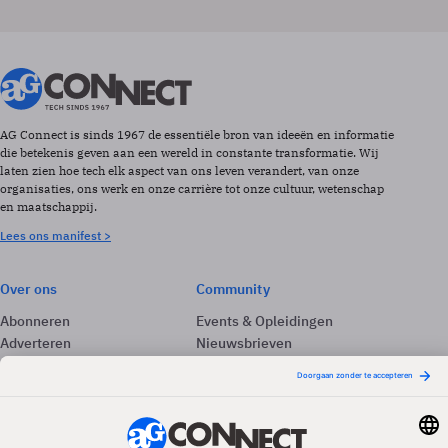
AG Connect is sinds 1967 de essentiële bron van ideeën en informatie
die betekenis geven aan een wereld in constante transformatie. Wij
laten zien hoe tech elk aspect van ons leven verandert, van onze
organisaties, ons werk en onze carrière tot onze cultuur, wetenschap
en maatschappij.
Lees ons manifest >
Over ons
Community
Abonneren
Events & Opleidingen
Adverteren
Nieuwsbrieven
Contact
Vacatures
Colofon
Whitepapers
Onze app
Privacyinstellingen