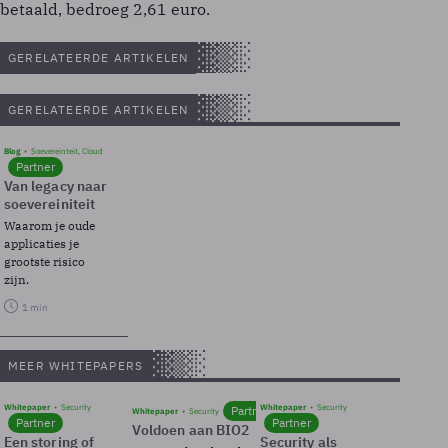
betaald, bedroeg 2,61 euro.
GERELATEERDE ARTIKELEN
GERELATEERDE ARTIKELEN
Blog
Soevereinteit, Cloud
Partner
Van legacy naar
soevereiniteit
Waarom je oude
applicaties je
grootste risico
zijn.
1 min
MEER WHITEPAPERS
Whitepaper
Security
Whitepaper
Security
Partner
Whitepaper
Security
Partner
Partner
Voldoen aan BIO2
Een storing of
Security als