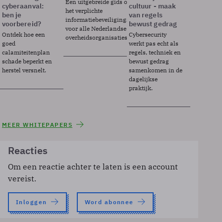
Een uitgebreide gids over BIO2,
cyberaanval:
cultuur - maak
het verplichte
ben je
van regels
informatiebeveiligingsframework
voorbereid?
bewust gedrag
voor alle Nederlandse
Ontdek hoe een
Cybersecurity
overheidsorganisaties.
goed
werkt pas echt als
calamiteitenplan
regels, techniek en
schade beperkt en
bewust gedrag
herstel versnelt.
samenkomen in de
dagelijkse
praktijk.
MEER WHITEPAPERS
Reacties
Om een reactie achter te laten is een account
vereist.
Inloggen
Word abonnee