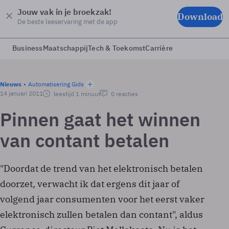
Jouw vak in je broekzak!
Download
De beste leeservaring met de app
Business
Maatschappij
Tech & Toekomst
Carrière
Nieuws
Automatisering Gids
14 januari 2011
leestijd 1 minuut
0 reacties
Pinnen gaat het winnen
van contant betalen
"Doordat de trend van het elektronisch betalen
doorzet, verwacht ik dat ergens dit jaar of
volgend jaar consumenten voor het eerst vaker
elektronisch zullen betalen dan contant", aldus