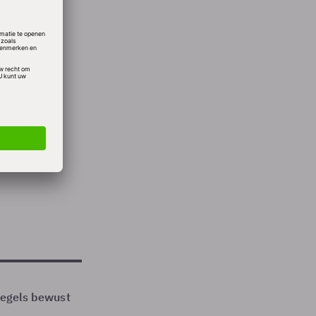
de
en,
oud.
 regels bewust