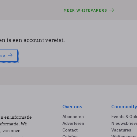
MEER WHITEPAPERS
en is een account vereist.
nee
Over ons
Community
Abonneren
Events & Opl
ën en informatie
Adverteren
Nieuwsbriev
sformatie. Wij
Contact
Vacatures
t, van onze
Colofon
Whitepapers