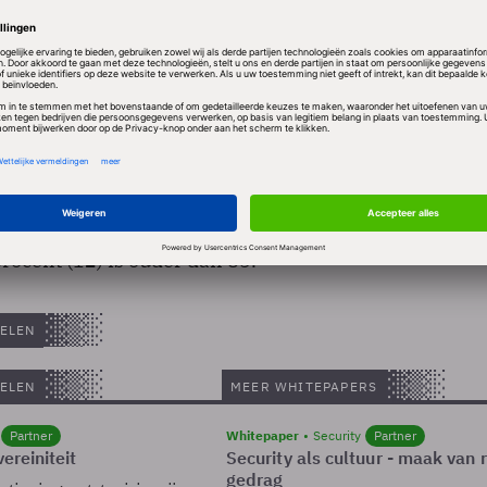
den aan eenzaamheid. De initiatiefnemers hopen dat 
rnet gemakkelijker contact kunnen maken met ander
vrienden en familieleden die ver weg wonen.
 de bezoekers (42 procent) is tussen de 75 en 84 jaar 
rocent (12) is ouder dan 85.
ELEN
ELEN
MEER WHITEPAPERS
Partner
Whitepaper
Security
Partner
ereiniteit
Security als cultuur - maak van
gedrag