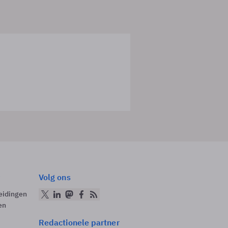
Volg ons
eidingen
en
Redactionele partner