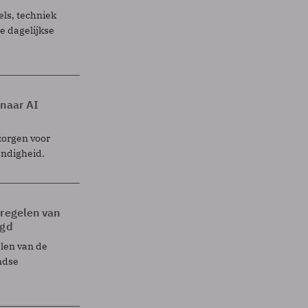
els, techniek
 dagelijkse
 naar AI
zorgen voor
endigheid.
tregelen van
egd
elen van de
ndse