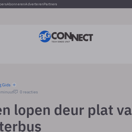
pers
Abonneren
Adverteren
Partners
g Gids
1 minuut
0 reacties
n lopen deur plat v
terbus