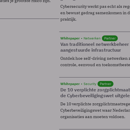
ies je grootste risico zijn.
Cybersecurity werkt pas echt als reg
en bewust gedrag samenkomen in de
praktijk.
Whitepaper
Netwerken
Partner
Van traditioneel netwerkbeheer
aangestuurde infrastructuur
Ontdek hoe self-driving netwerken 
controle, eenvoud en toekomstbest
Whitepaper
Security
Partner
De 10 verplichte zorgplichtmaa
de Cyberbeveiligingswet uitgel
De 10 verplichte zorgplichtmaatreg
Cyberbeveiligingswet waar Nederla
organisaties aan moeten voldoen.