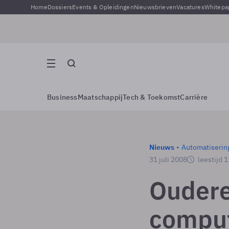
Home
Dossiers
Events & Opleidingen
Nieuwsbrieven
Vacatures
Whitepa
Business
Maatschappij
Tech & Toekomst
Carrière
Nieuws
Automatiserin
31 juli 2008
leestijd 
Oudere
compu