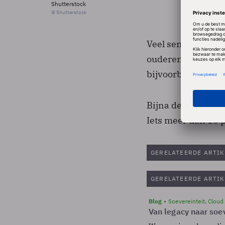
Shutterstock
© Shutterstock
Veel senioren lij
ouderen via inte
bijvoorbeeld met 
Bijna de helft van
Iets meer dan 10 p
GERELATEERDE ARTIK
GERELATEERDE ARTIK
Blog
Soevereinteit, Cloud
Van legacy naar soev