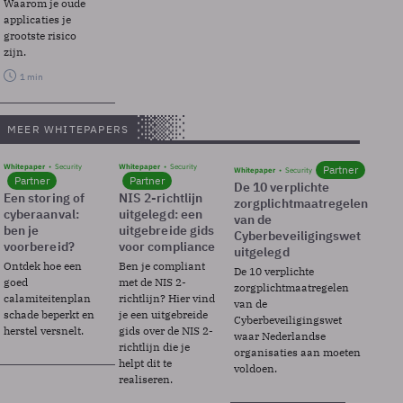
Waarom je oude
applicaties je
grootste risico
zijn.
1 min
MEER WHITEPAPERS
Whitepaper
Security
Whitepaper
Security
Partner
Whitepaper
Security
Partner
Partner
De 10 verplichte
Een storing of
NIS 2-richtlijn
zorgplichtmaatregelen
cyberaanval:
uitgelegd: een
van de
ben je
uitgebreide gids
Cyberbeveiligingswet
voorbereid?
voor compliance
uitgelegd
Ontdek hoe een
Ben je compliant
De 10 verplichte
goed
met de NIS 2-
zorgplichtmaatregelen
calamiteitenplan
richtlijn? Hier vind
van de
schade beperkt en
je een uitgebreide
Cyberbeveiligingswet
herstel versnelt.
gids over de NIS 2-
waar Nederlandse
richtlijn die je
organisaties aan moeten
helpt dit te
voldoen.
realiseren.