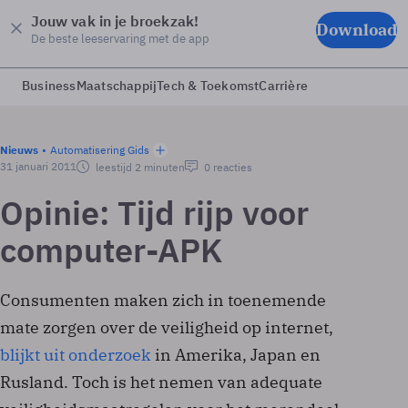
Jouw vak in je broekzak!
Download
De beste leeservaring met de app
Business
Maatschappij
Tech & Toekomst
Carrière
Nieuws
Automatisering Gids
31 januari 2011
leestijd 2 minuten
0 reacties
Opinie: Tijd rijp voor
computer-APK
Consumenten maken zich in toenemende
mate zorgen over de veiligheid op internet,
blijkt uit onderzoek
in Amerika, Japan en
Rusland. Toch is het nemen van adequate