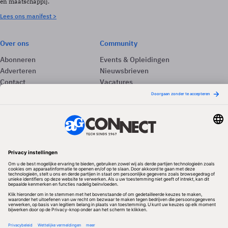
en maatschappij.
Lees ons manifest >
Over ons
Community
Abonneren
Events & Opleidingen
Adverteren
Nieuwsbrieven
Contact
Vacatures
Colofon
Whitepapers
Onze app
Privacyinstellingen
Volg ons
Redactionele partner