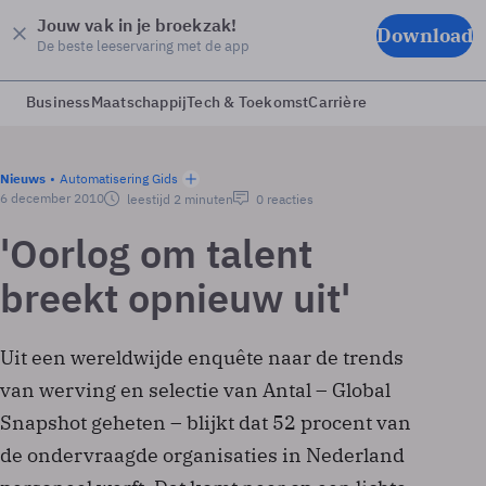
Jouw vak in je broekzak!
Download
De beste leeservaring met de app
Business
Maatschappij
Tech & Toekomst
Carrière
Nieuws
Automatisering Gids
6 december 2010
leestijd 2 minuten
0 reacties
'Oorlog om talent
breekt opnieuw uit'
Uit een wereldwijde enquête naar de trends
van werving en selectie van Antal – Global
Snapshot geheten – blijkt dat 52 procent van
de ondervraagde organisaties in Nederland