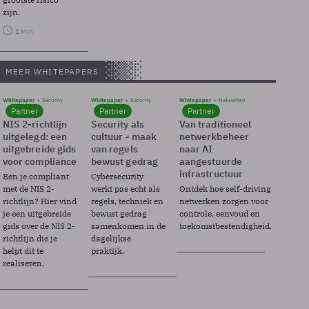
zijn.
1 min
MEER WHITEPAPERS
Whitepaper
Security
Whitepaper
Security
Whitepaper
Netwerken
Partner
Partner
Partner
NIS 2-richtlijn
Security als
Van traditioneel
uitgelegd: een
cultuur - maak
netwerkbeheer
uitgebreide gids
van regels
naar AI
voor compliance
bewust gedrag
aangestuurde
infrastructuur
Ben je compliant
Cybersecurity
met de NIS 2-
werkt pas echt als
Ontdek hoe self-driving
richtlijn? Hier vind
regels, techniek en
netwerken zorgen voor
je een uitgebreide
bewust gedrag
controle, eenvoud en
gids over de NIS 2-
samenkomen in de
toekomstbestendigheid.
richtlijn die je
dagelijkse
helpt dit te
praktijk.
realiseren.