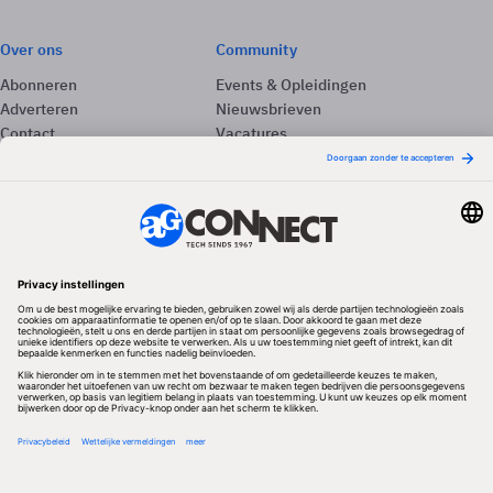
Over ons
Community
Abonneren
Events & Opleidingen
Adverteren
Nieuwsbrieven
Contact
Vacatures
Colofon
Whitepapers
Onze app
Privacyinstellingen
Volg ons
Redactionele partner
Algemene Voorwaarden & Copyrights
Privacy & Cookies