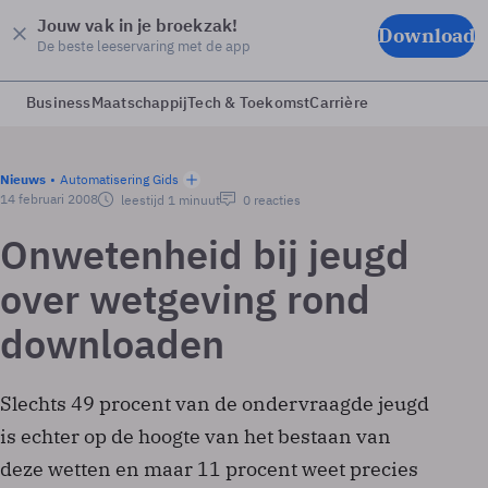
Jouw vak in je broekzak!
Download
De beste leeservaring met de app
Business
Maatschappij
Tech & Toekomst
Carrière
Nieuws
Automatisering Gids
14 februari 2008
leestijd 1 minuut
0 reacties
Onwetenheid bij jeugd
over wetgeving rond
downloaden
Slechts 49 procent van de ondervraagde jeugd
is echter op de hoogte van het bestaan van
deze wetten en maar 11 procent weet precies