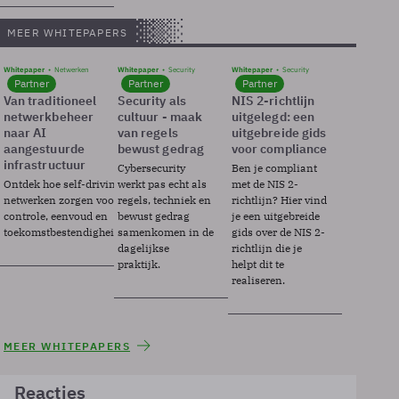
MEER WHITEPAPERS
Whitepaper
Netwerken
Whitepaper
Security
Whitepaper
Security
Partner
Partner
Partner
Van traditioneel
Security als
NIS 2-richtlijn
netwerkbeheer
cultuur - maak
uitgelegd: een
naar AI
van regels
uitgebreide gids
aangestuurde
bewust gedrag
voor compliance
infrastructuur
Cybersecurity
Ben je compliant
Ontdek hoe self-driving
werkt pas echt als
met de NIS 2-
netwerken zorgen voor
regels, techniek en
richtlijn? Hier vind
controle, eenvoud en
bewust gedrag
je een uitgebreide
toekomstbestendigheid.
samenkomen in de
gids over de NIS 2-
dagelijkse
richtlijn die je
praktijk.
helpt dit te
realiseren.
MEER WHITEPAPERS
Reacties