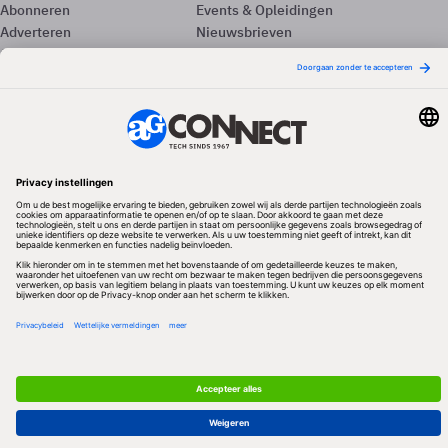
Abonneren
Events & Opleidingen
Adverteren
Nieuwsbrieven
Contact
Vacatures
Colofon
Whitepapers
Onze app
Privacyinstellingen
Volg ons
Redactionele partner
Algemene Voorwaarden & Copyrights
Privacy & Cookies