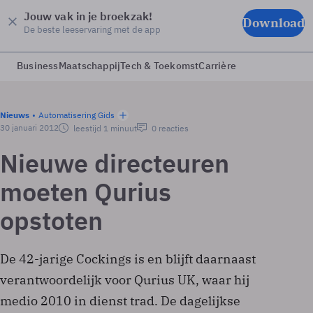
Jouw vak in je broekzak!
Download
De beste leeservaring met de app
Business
Maatschappij
Tech & Toekomst
Carrière
Nieuws
Automatisering Gids
30 januari 2012
leestijd 1 minuut
0 reacties
Nieuwe directeuren
moeten Qurius
opstoten
De 42-jarige Cockings is en blijft daarnaast
verantwoordelijk voor Qurius UK, waar hij
medio 2010 in dienst trad. De dagelijkse