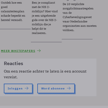
Ontdek hoe een
Ben je compliant
De 10 verplichte
goed
met de NIS 2-
zorgplichtmaatregelen
calamiteitenplan
richtlijn? Hier vind
van de
schade beperkt en
je een uitgebreide
Cyberbeveiligingswet
herstel versnelt.
gids over de NIS 2-
waar Nederlandse
richtlijn die je
organisaties aan moeten
helpt dit te
voldoen.
realiseren.
MEER WHITEPAPERS
Reacties
Om een reactie achter te laten is een account
vereist.
Inloggen
Word abonnee