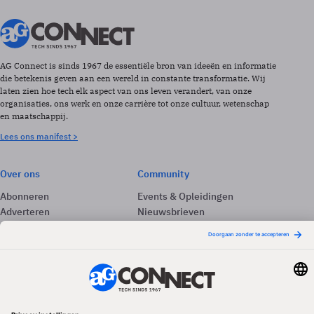
AG Connect is sinds 1967 de essentiële bron van ideeën en informatie
die betekenis geven aan een wereld in constante transformatie. Wij
laten zien hoe tech elk aspect van ons leven verandert, van onze
organisaties, ons werk en onze carrière tot onze cultuur, wetenschap
en maatschappij.
Lees ons manifest >
Over ons
Community
Abonneren
Events & Opleidingen
Adverteren
Nieuwsbrieven
Contact
Vacatures
Colofon
Whitepapers
Onze app
Privacyinstellingen
Volg ons