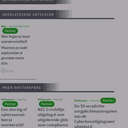
GERELATEERDE ARTIKELEN
Blog
Soevereinteit, Cloud
Partner
Van legacy naar
soevereiniteit
Waarom je oude
applicaties je
grootste risico
zijn.
1 min
MEER WHITEPAPERS
Whitepaper
Security
Whitepaper
Security
Partner
Whitepaper
Security
Partner
Partner
De 10 verplichte
Een storing of
NIS 2-richtlijn
zorgplichtmaatregelen
cyberaanval:
uitgelegd: een
van de
ben je
uitgebreide gids
Cyberbeveiligingswet
voorbereid?
voor compliance
uitgelegd