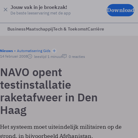
Jouw vak in je broekzak!
Download
De beste leeservaring met de app
Business
Maatschappij
Tech & Toekomst
Carrière
Nieuws
Automatisering Gids
14 februari 2008
leestijd 1 minuut
0 reacties
NAVO opent
testinstallatie
raketafweer in Den
Haag
Het systeem moet uiteindelijk militairen op de
grond, in bijvoorbeeld Afghanistan,