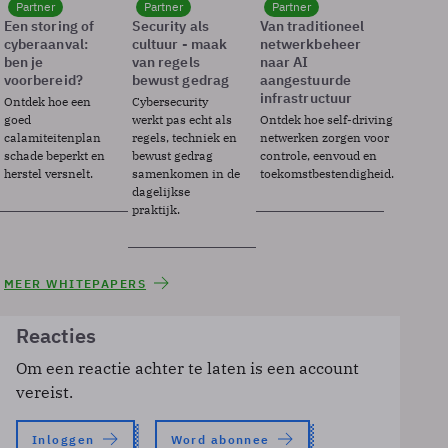
Partner
Partner
Partner
Een storing of
Security als
Van traditioneel
cyberaanval:
cultuur - maak
netwerkbeheer
ben je
van regels
naar AI
voorbereid?
bewust gedrag
aangestuurde
infrastructuur
Ontdek hoe een
Cybersecurity
goed
werkt pas echt als
Ontdek hoe self-driving
calamiteitenplan
regels, techniek en
netwerken zorgen voor
schade beperkt en
bewust gedrag
controle, eenvoud en
herstel versnelt.
samenkomen in de
toekomstbestendigheid.
dagelijkse
praktijk.
MEER WHITEPAPERS
Reacties
Om een reactie achter te laten is een account
vereist.
Inloggen
Word abonnee