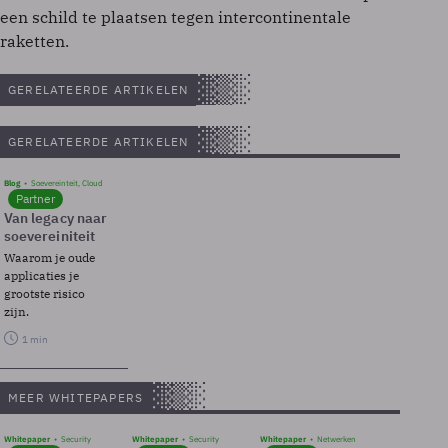
een schild te plaatsen tegen intercontinentale
raketten.
GERELATEERDE ARTIKELEN
GERELATEERDE ARTIKELEN
Blog
Soevereinteit, Cloud
Partner
Van legacy naar
soevereiniteit
Waarom je oude
applicaties je
grootste risico
zijn.
1 min
MEER WHITEPAPERS
Whitepaper
Security
Whitepaper
Security
Whitepaper
Netwerken