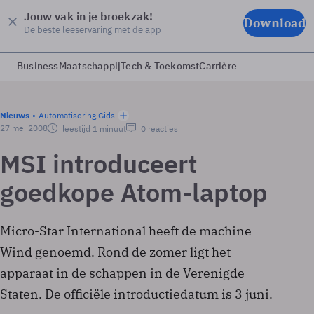
Jouw vak in je broekzak!
Download
De beste leeservaring met de app
Business
Maatschappij
Tech & Toekomst
Carrière
Nieuws
Automatisering Gids
27 mei 2008
leestijd 1 minuut
0 reacties
MSI introduceert
goedkope Atom-laptop
Micro-Star International heeft de machine
Wind genoemd. Rond de zomer ligt het
apparaat in de schappen in de Verenigde
Staten. De officiële introductiedatum is 3 juni.