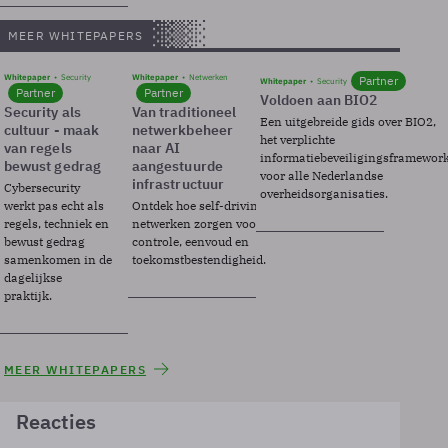
MEER WHITEPAPERS
Whitepaper
Security
Whitepaper
Netwerken
Partner
Whitepaper
Security
Partner
Partner
Voldoen aan BIO2
Security als
Van traditioneel
Een uitgebreide gids over BIO2,
cultuur - maak
netwerkbeheer
het verplichte
van regels
naar AI
informatiebeveiligingsframewor
bewust gedrag
aangestuurde
voor alle Nederlandse
infrastructuur
Cybersecurity
overheidsorganisaties.
werkt pas echt als
Ontdek hoe self-driving
regels, techniek en
netwerken zorgen voor
bewust gedrag
controle, eenvoud en
samenkomen in de
toekomstbestendigheid.
dagelijkse
praktijk.
MEER WHITEPAPERS
Reacties