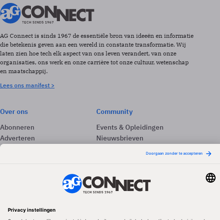
AG Connect is sinds 1967 de essentiële bron van ideeën en informatie
die betekenis geven aan een wereld in constante transformatie. Wij
laten zien hoe tech elk aspect van ons leven verandert, van onze
organisaties, ons werk en onze carrière tot onze cultuur, wetenschap
en maatschappij.
Lees ons manifest >
Over ons
Community
Abonneren
Events & Opleidingen
Adverteren
Nieuwsbrieven
Contact
Vacatures
Colofon
Whitepapers
Onze app
Privacyinstellingen
Volg ons