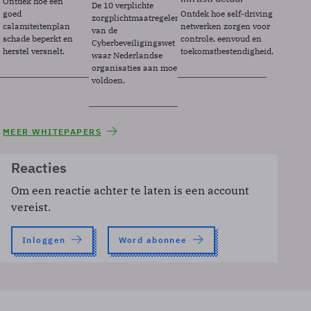
Ontdek hoe een
De 10 verplichte
goed
Ontdek hoe self-driving
zorgplichtmaatregelen
calamiteitenplan
netwerken zorgen voor
van de
schade beperkt en
controle, eenvoud en
Cyberbeveiligingswet
herstel versnelt.
toekomstbestendigheid.
waar Nederlandse
organisaties aan moeten
voldoen.
MEER WHITEPAPERS
Reacties
Om een reactie achter te laten is een account
vereist.
Inloggen
Word abonnee