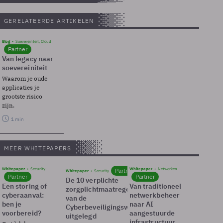
GERELATEERDE ARTIKELEN
Blog
Soevereinteit, Cloud
Partner
Van legacy naar
soevereiniteit
Waarom je oude
applicaties je
grootste risico
zijn.
1 min
MEER WHITEPAPERS
Whitepaper
Security
Whitepaper
Netwerken
Partner
Whitepaper
Security
Partner
Partner
De 10 verplichte
Een storing of
Van traditioneel
zorgplichtmaatregelen
cyberaanval:
netwerkbeheer
van de
ben je
naar AI
Cyberbeveiligingswet
voorbereid?
aangestuurde
uitgelegd
infrastructuur