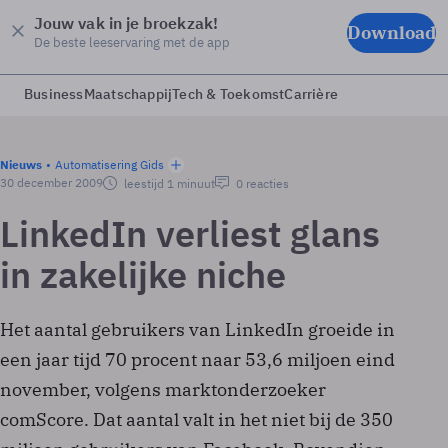
Jouw vak in je broekzak!
Download
De beste leeservaring met de app
Business
Maatschappij
Tech & Toekomst
Carrière
Nieuws
Automatisering Gids
30 december 2009
leestijd 1 minuut
0 reacties
LinkedIn verliest glans
in zakelijke niche
Het aantal gebruikers van LinkedIn groeide in
een jaar tijd 70 procent naar 53,6 miljoen eind
november, volgens marktonderzoeker
comScore. Dat aantal valt in het niet bij de 350