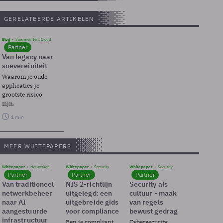
GERELATEERDE ARTIKELEN
Blog
Soevereinteit, Cloud
Partner
Van legacy naar
soevereiniteit
Waarom je oude
applicaties je
grootste risico
zijn.
1 min
MEER WHITEPAPERS
Whitepaper
Netwerken
Whitepaper
Security
Whitepaper
Security
Partner
Partner
Partner
Van traditioneel
NIS 2-richtlijn
Security als
netwerkbeheer
uitgelegd: een
cultuur - maak
naar AI
uitgebreide gids
van regels
aangestuurde
voor compliance
bewust gedrag
infrastructuur
Ben je compliant
Cybersecurity