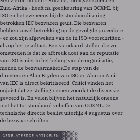
Een viertal landen - Brazilië, India,Venezuela en
Zuid-Afrika - heeft na goedkeuring van OOXML bij
ISO en het eveneens bij de standaardisering
betrokken IEC bezwaren geuit. Die bezwaren
hebben zowel betrekking op de gevolgde procedure
- er zou zijn afgeweken van de in ISO-voorschriften -
als op het resultaat. Een standaard stellen die zo
omstreden is dat ze afbreuk doet aan de reputatie
van ISO is niet in het belang van de organisatie,
menen de bezwaarmakers.De stap van de
directeuren Alan Bryden van ISO en Aharon Amit
van IEC is direct bekritiseerd. Critici vinden het
onjuist dat ze stelling nemen voordat de discussie
gevoerd is. En velen blijven het natuurlijk oneens
met het tot standaard veheffen van OOXML.De
technische directie beslist uiterlijk 4 augustus over
de bezwaarschriften.
GERELATEERDE ARTIKELEN