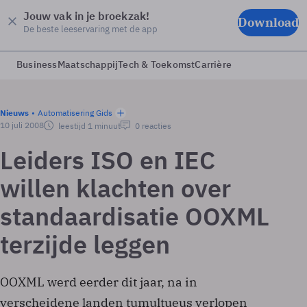
Jouw vak in je broekzak!
Download
De beste leeservaring met de app
Business
Maatschappij
Tech & Toekomst
Carrière
Nieuws
Automatisering Gids
10 juli 2008
leestijd 1 minuut
0 reacties
Leiders ISO en IEC
willen klachten over
standaardisatie OOXML
terzijde leggen
OOXML werd eerder dit jaar, na in
verscheidene landen tumultueus verlopen