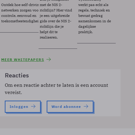
Ontdek hoe self-driving
met de NIS 2-
werkt pas echt als
netwerken zorgen voor
richtlijn? Hier vind
regels, techniek en
controle, eenvoud en
je een uitgebreide
bewust gedrag
toekomstbestendigheid.
gids over de NIS 2-
samenkomen in de
richtlijn die je
dagelijkse
helpt dit te
praktijk.
realiseren.
MEER WHITEPAPERS
Reacties
Om een reactie achter te laten is een account
vereist.
Inloggen
Word abonnee