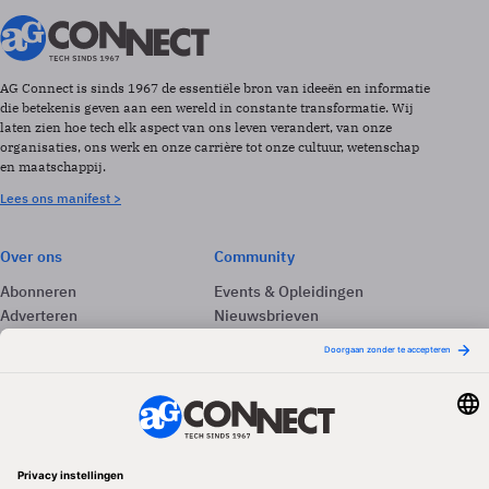
AG Connect is sinds 1967 de essentiële bron van ideeën en informatie
die betekenis geven aan een wereld in constante transformatie. Wij
laten zien hoe tech elk aspect van ons leven verandert, van onze
organisaties, ons werk en onze carrière tot onze cultuur, wetenschap
en maatschappij.
Lees ons manifest >
Over ons
Community
Abonneren
Events & Opleidingen
Adverteren
Nieuwsbrieven
Contact
Vacatures
Colofon
Whitepapers
Onze app
Privacyinstellingen
Volg ons