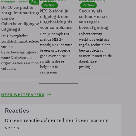
Whitepaper
Security
Whitepaper
Security
Partner
Whitepaper
Security
Partner
Partner
De 10 verplichte
NIS 2-richtlijn
Security als
zorgplichtmaatregelen
uitgelegd: een
cultuur - maak
van de
uitgebreide gids
van regels
Cyberbeveiligingswet
voor compliance
bewust gedrag
uitgelegd
Ben je compliant
Cybersecurity
De 10 verplichte
met de NIS 2-
werkt pas echt als
zorgplichtmaatregelen
richtlijn? Hier vind
regels, techniek en
van de
je een uitgebreide
bewust gedrag
Cyberbeveiligingswet
gids over de NIS 2-
samenkomen in de
waar Nederlandse
richtlijn die je
dagelijkse
organisaties aan moeten
helpt dit te
praktijk.
voldoen.
realiseren.
MEER WHITEPAPERS
Reacties
Om een reactie achter te laten is een account
vereist.