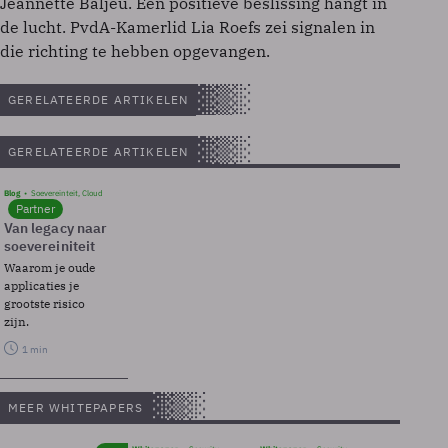
Jeannette Baljeu. Een positieve beslissing hangt in
de lucht. PvdA-Kamerlid Lia Roefs zei signalen in
die richting te hebben opgevangen.
GERELATEERDE ARTIKELEN
GERELATEERDE ARTIKELEN
Blog
Soevereinteit, Cloud
Partner
Van legacy naar
soevereiniteit
Waarom je oude
applicaties je
grootste risico
zijn.
1 min
MEER WHITEPAPERS