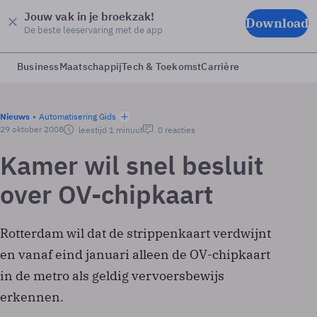
Jouw vak in je broekzak!
Download
De beste leeservaring met de app
Business
Maatschappij
Tech & Toekomst
Carrière
Nieuws
Automatisering Gids
29 oktober 2008
leestijd 1 minuut
0 reacties
Kamer wil snel besluit
over OV-chipkaart
Rotterdam wil dat de strippenkaart verdwijnt
en vanaf eind januari alleen de OV-chipkaart
in de metro als geldig vervoersbewijs
erkennen.