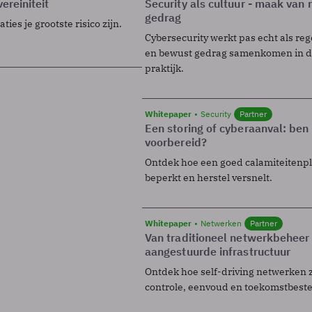
ereiniteit
Security als cultuur - maak van
gedrag
ies je grootste risico zijn.
Cybersecurity werkt pas echt als reg
en bewust gedrag samenkomen in de
praktijk.
Whitepaper
Security
Partner
Een storing of cyberaanval: ben 
voorbereid?
Ontdek hoe een goed calamiteitenp
beperkt en herstel versnelt.
Whitepaper
Netwerken
Partner
Van traditioneel netwerkbeheer
aangestuurde infrastructuur
Ontdek hoe self-driving netwerken 
controle, eenvoud en toekomstbest