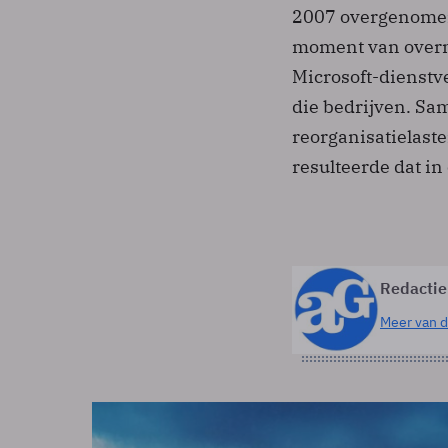
2007 overgenomen 
moment van overna
Microsoft-dienstve
die bedrijven. Sa
reorganisatielast
resulteerde dat in
Redactie
Meer van d