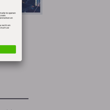
en
cus op
 steeds
t