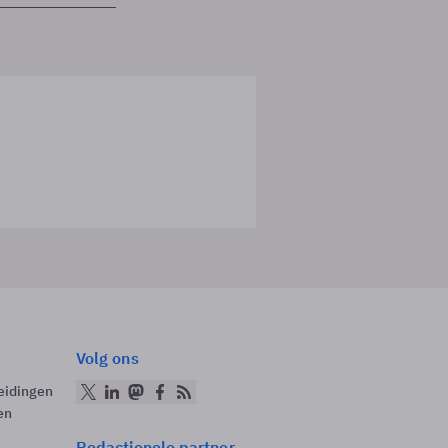
Volg ons
eidingen
en
Redactionele partner