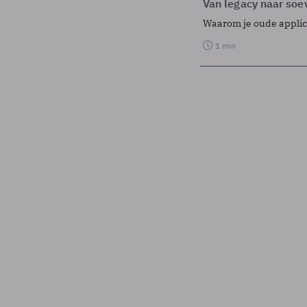
Van legacy naar soev
Waarom je oude applicat
1 min