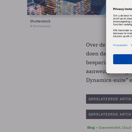
Shutterstock
© Shutterstock
Over de vooruitzic
doen dan dat het b
besparingen en re
aanwezige vraag n
Dynamics-suite” s
GERELATEERDE ARTIK
GERELATEERDE ARTIK
Blog
Soevereinteit, Cloud