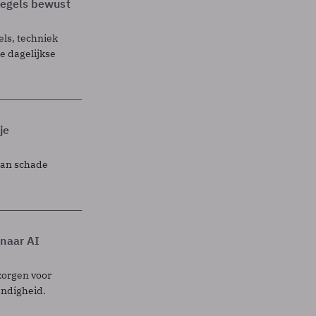
 regels bewust
els, techniek
 dagelijkse
je
lan schade
 naar AI
zorgen voor
endigheid.