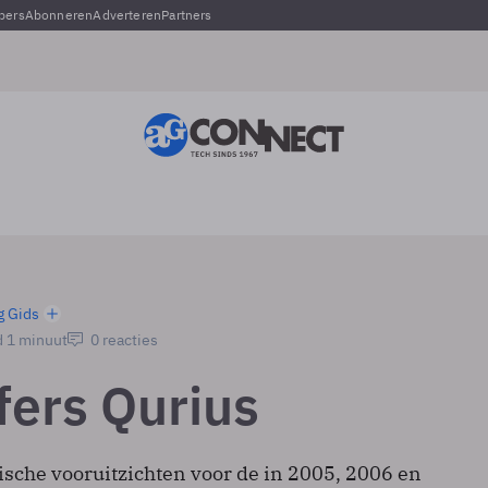
pers
Abonneren
Adverteren
Partners
g Gids
d 1 minuut
0 reacties
fers Qurius
che vooruitzichten voor de in 2005, 2006 en