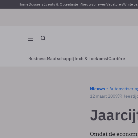
Home
Dossiers
Events & Opleidingen
Nieuwsbrieven
Vacatures
Whitepa
Business
Maatschappij
Tech & Toekomst
Carrière
Nieuws
Automatiserin
12 maart 2009
leestij
Jaarcij
Omdat de economis