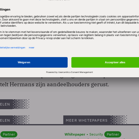
hten voor 2009 wil de directie niet meer uit de doek
edrijf goed is gepositoneerd, onder meer door z’n fo
turn on investment bij de klanten. “We zien een nog
aar onze ERP-oplossingen gebaseerd op de Microsof
telt Hermans zijn aandeelhouders gerust.
ELEN
ELEN
MEER WHITEPAPERS
Partner
Whitepaper
Security
Partner