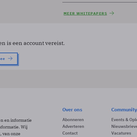
MEER WHITEPAPERS
en is een account vereist.
nee
Over ons
Community
Abonneren
Events & Opl
ën en informatie
Adverteren
Nieuwsbriev
sformatie. Wij
Contact
Vacatures
t, van onze