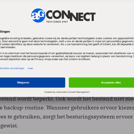
duidelijk dat alle iPhones, iPads en andere apparatu
, continu de plek waar het apparaat zich bevindt,
wel een jaar lang bewaart in een onversleuteld bestand
 geen mogelijkheid deze functie uit te zetten. Het b
eegnomen in de backup-routine van iTunes.
nu een keuze
besturingssysteem, versie 4.3.3 zorgt er voor dat de
stand wordt beperkt. Ook wordt het bestand niet me
 backup-routine. Wanneer gebruikers ervoor kiezen
es te gebruiken, zorgt het besturingssysteem ervoor
 gewist.