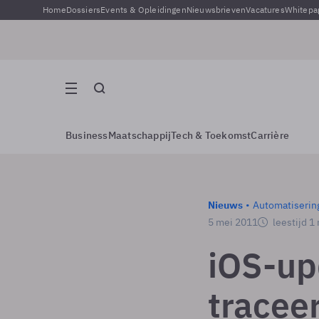
Home
Dossiers
Events & Opleidingen
Nieuwsbrieven
Vacatures
Whitepa
Business
Maatschappij
Tech & Toekomst
Carrière
Nieuws
Automatiserin
5 mei 2011
leestijd 1
iOS-up
tracee