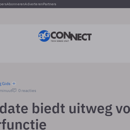
pers
Abonneren
Adverteren
Partners
g Gids
 minuut
0 reacties
date biedt uitweg v
rfunctie