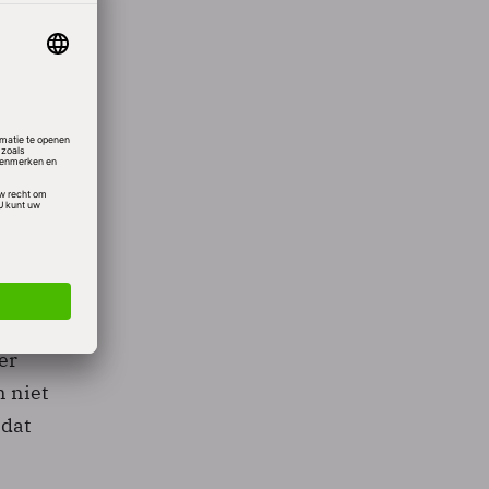
ur
.
estand
er
 niet
 dat