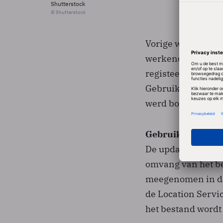
Shutterstock
© Shutterstock
Vorige week werd 
werkend met iOS 4
registeert en tot 
Gebruikers hadden
werd bovendien m
Gebruiker krijgt 
De update van het 
omvang van het be
meegenomen in de
de Location Servic
het bestand wordt