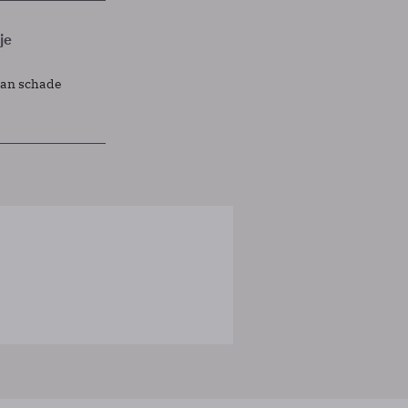
je
lan schade