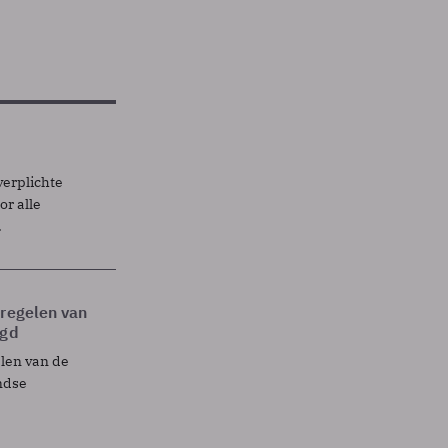
verplichte
r alle
.
tregelen van
egd
elen van de
ndse