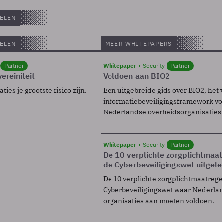
ELEN
ELEN
MEER WHITEPAPERS
Partner
Whitepaper
Security
Partner
ereiniteit
Voldoen aan BIO2
ies je grootste risico zijn.
Een uitgebreide gids over BIO2, het 
informatiebeveiligingsframework voo
Nederlandse overheidsorganisaties
Whitepaper
Security
Partner
De 10 verplichte zorgplichtmaa
de Cyberbeveiligingswet uitgel
De 10 verplichte zorgplichtmaatreg
Cyberbeveiligingswet waar Nederla
organisaties aan moeten voldoen.