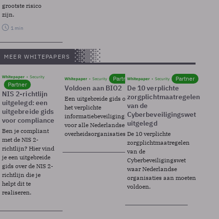
grootste risico
zijn.
1 min
MEER WHITEPAPERS
Whitepaper
Security
Partner
Partner
Whitepaper
Security
Whitepaper
Security
Partner
Voldoen aan BIO2
De 10 verplichte
NIS 2-richtlijn
zorgplichtmaatregelen
Een uitgebreide gids over BIO2,
uitgelegd: een
van de
het verplichte
uitgebreide gids
Cyberbeveiligingswet
informatiebeveiligingsframework
voor compliance
uitgelegd
voor alle Nederlandse
Ben je compliant
overheidsorganisaties.
De 10 verplichte
met de NIS 2-
zorgplichtmaatregelen
richtlijn? Hier vind
van de
je een uitgebreide
Cyberbeveiligingswet
gids over de NIS 2-
waar Nederlandse
richtlijn die je
organisaties aan moeten
helpt dit te
voldoen.
realiseren.