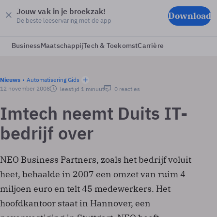
Jouw vak in je broekzak!
Download
De beste leeservaring met de app
Business
Maatschappij
Tech & Toekomst
Carrière
Nieuws
Automatisering Gids
12 november 2008
leestijd 1 minuut
0 reacties
Imtech neemt Duits IT-
bedrijf over
NEO Business Partners, zoals het bedrijf voluit
heet, behaalde in 2007 een omzet van ruim 4
miljoen euro en telt 45 medewerkers. Het
hoofdkantoor staat in Hannover, een