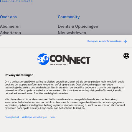
Lees ons manifest >
Over ons
Community
Abonneren
Events & Opleidingen
Adverteren
Nieuwsbrieven
Contact
Vacatures
Colofon
Whitepapers
Onze app
Privacyinstellingen
Volg ons
Redactionele partner
Algemene Voorwaarden & Copyrights